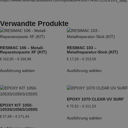
https://www.resimacsolutions.com/uploads/4/5/0/7/45072315/101_qag
Verwandte Produkte
RESIMAC 106 – Metall-
RESIMAC 103 –
Reparaturpaste XF (KIT)
Metallreparatur-Stick (KIT)
€
102,85
–
€
166,98
€
17,28
–
€
153,59
Ausführung wählen
Ausführung wählen
EPOXY 1070 CLEAR UV SURF
EPOXY KIT 1050-
€
75,52
–
€
311,53
1053S/1056S/1059S
€
57,69
–
€
271,44
Ausführung wählen