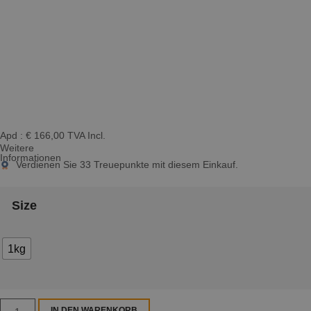
Apd :
€
166,00
TVA Incl.
Weitere
Informationen
Verdienen Sie
33
Treuepunkte mit diesem Einkauf.
Size
1kg
IN DEN WARENKORB