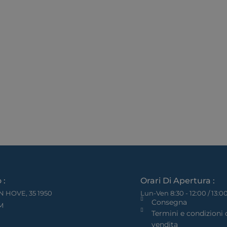
 :
Orari Di Apertura :
N HOVE, 35 1950
Lun-Ven 8:30 - 12:00 / 13:00
Consegna
M
Termini e condizioni 
vendita