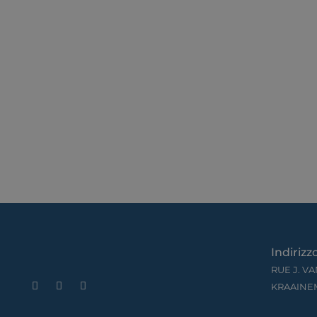
Indirizzo
RUE J. VA
KRAAINE