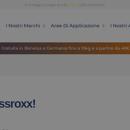
Punteggio Google di 4.8
(28 recensioni)
I Nostri Marchi
Aree Di Applicazione
I Nostri 
Gratuita in Benelux e Germania fino a 10kg e a partire da 49€
ssroxx!