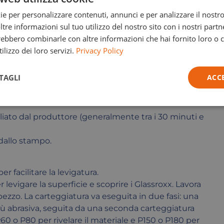
ente e in modo uniforme nello stampo in silicone.
ie per personalizzare contenuti, annunci e per analizzare il nostro 
re informazioni sul tuo utilizzo del nostro sito con i nostri partne
alle bolle d’aria di salire in superficie e
trebbero combinarle con altre informazioni che hai fornito loro o
e i lati dello stampo. Non esitare a versare il
ilizzo dei loro servizi.
Privacy Policy
eriale tra un versamento e l’altro.
TAGLI
ACC
gliato dal produttore (generalmente tra i 30 minuti e
 dallo stampo.
r facilitare la levigatura.
 levigare la superficie e scoprire i Glassroxx. Lavora
ezzo. La carteggiatura va eseguita in due fasi: una
ù abrasiva, seguita da una seconda carteggiatura
 o P80 per rivelare il materiale e P150 o P180 per