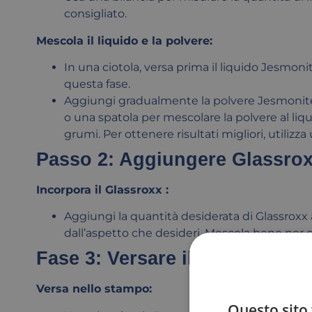
consigliato.
Mescola il liquido e la polvere:
In una ciotola, versa prima il liquido Jesmoni
questa fase.
Aggiungi gradualmente la polvere Jesmoni
o una spatola per mescolare la polvere al liqu
grumi. Per ottenere risultati migliori, utilizza
Passo 2: Aggiungere Glassro
Incorpora il Glassroxx :
Aggiungi la quantità desiderata di Glassroxx
dall’aspetto che desideri. Mescola bene per d
Fase 3: Versare il composto
Versa nello stampo:
Questo sito 