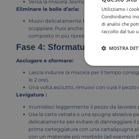
Versa la miscela Jesmonite-Glassroxx lentam
Utilizziamo i cook
Eliminare le bolle d’aria:
Condividiamo inolt
Muovi delicatamente lo stampo per permettere 
di analisi che po
scoppiare. Puoi anche picchiettare leggerment
raccolto dal tuo ut
composto in più riprese per distribuire il mat
Fase 4: Sformatura e finitura
MOSTRA DET
Asciugare e sformare:
Lascia indurire la miscela per il tempo consi
le 2 ore).
Una volta asciutto, rimuovi con cura il pezzo
Levigatura :
Inumidisci leggermente il pezzo da lavorare pe
Usa la carta vetrata o una spugna abrasiva per
delicatamente per evitare di danneggiare il p
prima carteggiatura con una carta/spugna pi
con un materiale più morbido (ad esempio P60