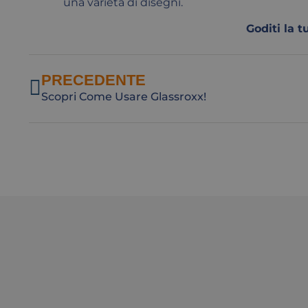
una varietà di disegni.
Goditi la t
PRECEDENTE
Scopri Come Usare Glassroxx!