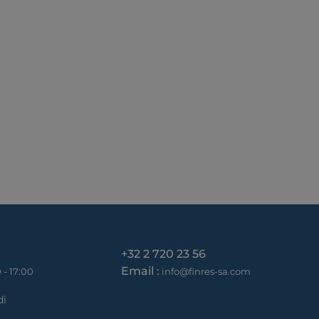
+32 2 720 23 56
Email :
 - 17:00
info@finres-sa.com
di