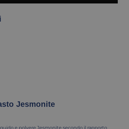
i
asto Jesmonite
 liquido e polvere Jesmonite secondo il rapporto