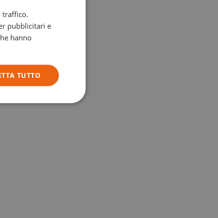
traffico.
ENGLISH
r pubblicitari e
GERMAN
 che hanno
ITALIAN
ETTA TUTTO