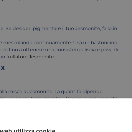
te. Se desideri pigmentare il tuo Jesmonite, fallo in
te mescolando continuamente. Usa un bastoncino
ido fino a ottenere una consistenza liscia e priva di
 un
frullatore Jesmonite
.
xx
 alla miscela Jesmonite. La quantità dipende
istribuire uniformemente il Glassroxx nell’impasto.
web utilizza cookie