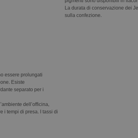
pigmenti sono disponibili in flac
La durata di conservazione dei Je
sulla confezione.
ono essere prolungati
ione. Esiste
rdante separato per i
l’ambiente dell’officina,
i tempi di presa. I tassi di