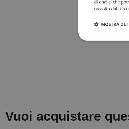
di analisi che po
raccolto dal tuo ut
MOSTRA DET
Vuoi acquistare ques