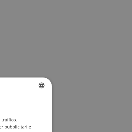
FRENCH
DUTCH
traffico.
ENGLISH
r pubblicitari e
GERMAN