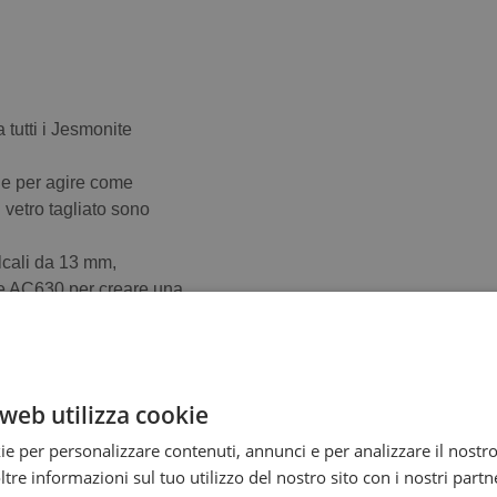
 tutti i Jesmonite
che per agire come
i vetro tagliato sono
alcali da 13 mm,
te AC630 per creare una
sistenza agli urti quando
colpito.
web utilizza cookie
ie per personalizzare contenuti, annunci e per analizzare il nostro 
re informazioni sul tuo utilizzo del nostro sito con i nostri partne