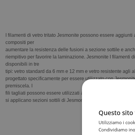
I filamenti di vetro tritato Jesmonite possono essere aggiunti a
compositi per
aumentare la resistenza delle fusioni a sezione sottile e an
riempitivo per favorire la laminazione. Jesmonite I filamenti d
disponibili in tre
tipi: vetro standard da 6 mm e 12 mm e vetro resistente agli 
progettato specificamente per essere utilizzato con Jesmoni
premiscela. I
fili tagliati possono essere utilizzati anche per aggiungere re
si applicano sezioni sottili di Jesmonite oggetti in polistirolo s
Questo sito 
Utilizziamo i cook
Condividiamo inolt