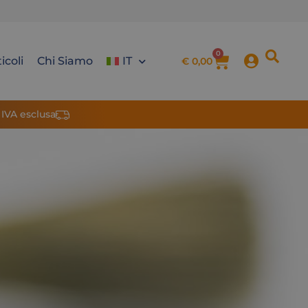
0
icoli
Chi Siamo
IT
€
0,00
 IVA esclusa