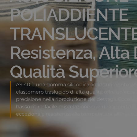
POLIADDIENTE
TRANSLUCENTE 
Resistenza, Alta
Qualità Superior
AS 40 è una gomma siliconica ad indurimento pe
elastomero traslucido di alta qualità offre un’eccel
precisione nella riproduzione dei dettagli.
Eccelle
basso ritiro, facile miscelazione con un rapporto 1:
eccezionale resistenza alla temperatura, all’invecc