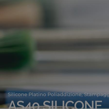
Silicone Platino Poliaddizione
,
Stampaggi
AS40 SILICONE