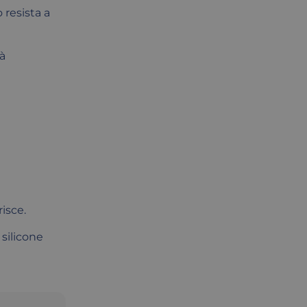
 resista a
à
isce.
 silicone