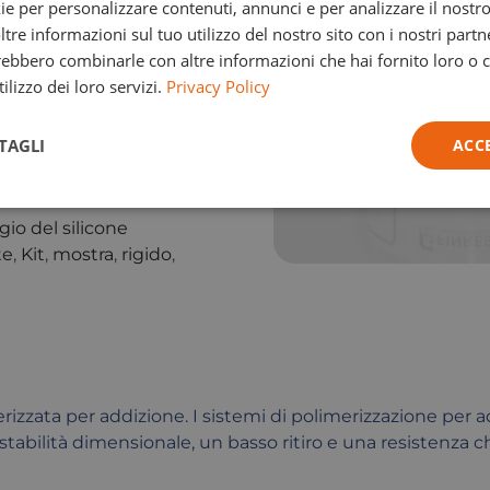
ie per personalizzare contenuti, annunci e per analizzare il nostro 
re informazioni sul tuo utilizzo del nostro sito con i nostri partne
trebbero combinarle con altre informazioni che hai fornito loro o
ilizzo dei loro servizi.
Privacy Policy
TAGLI
ACC
io del silicone
te
,
Kit
,
mostra
,
rigido
,
izzata per addizione. I sistemi di polimerizzazione per 
 stabilità dimensionale, un basso ritiro e una resistenza 