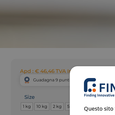
Apd :
€
46,46
TVA Incl.
Guadagna
9
punti fedeltà grazie a quest
Size
1 kg
10 kg
2 kg
5 kg
Questo sito 