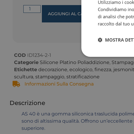
Utilizziamo i cook
Condividiamo inolt
AGGIUNGI AL CARRELLO
di analisi che po
raccolto dal tuo ut
MOSTRA DET
COD
ID1234-2-1
Categorie
Silicone Platino Poliaddizione
,
Stampagg
Etichette
decorazione
,
ecologico
,
finezza
,
jesmoni
scultura
,
stampaggio
,
stratificazione
Informazioni Sulla Consegna
Descrizione
AS 40 è una gomma siliconica traslucida polimer
sono di altissima qualità. Offrono un’eccellente
superiore.