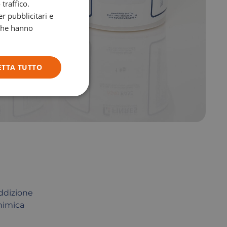
traffico.
ITALIAN
r pubblicitari e
 che hanno
ETTA TUTTO
addizione
chimica