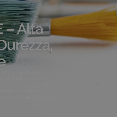
– Alta
 Durezza,
e
r addizione. Questo
lente fluidità e un’elevata
nte stabilità dimensionale,
1, rapido indurimento,
hiamento e alla lacerazione.