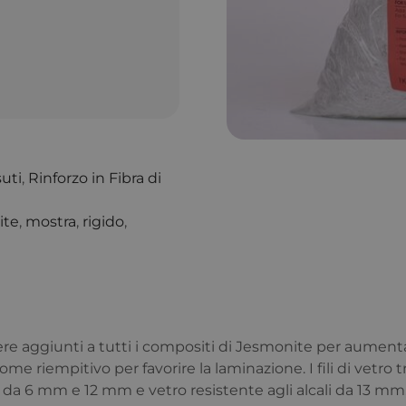
suti
,
Rinforzo in Fibra di
ite
,
mostra
,
rigido
,
sere aggiunti a tutti i compositi di Jesmonite per aumenta
ome riempitivo per favorire la laminazione. I fili di vetro tr
d da 6 mm e 12 mm e vetro resistente agli alcali da 13 mm