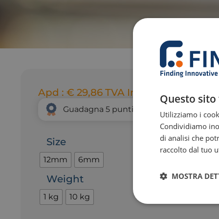
Apd :
€
29,86
TVA Incl.
Questo sito 
Guadagna
5
punti fedeltà grazie a quest
Utilizziamo i cook
Condividiamo inolt
di analisi che po
Size
raccolto dal tuo ut
12mm
6mm
MOSTRA DET
Weight
1 kg
10 kg