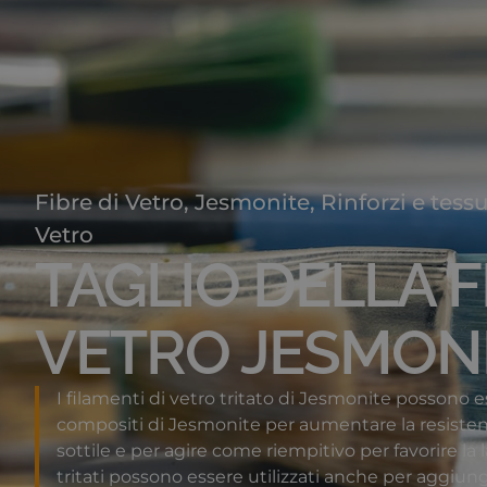
Fibre di Vetro
,
Jesmonite
,
Rinforzi e tessu
Vetro
TAGLIO DELLA F
VETRO JESMON
I filamenti di vetro tritato di Jesmonite possono es
compositi di Jesmonite per aumentare la resistenz
sottile e per agire come riempitivo per favorire la 
tritati possono essere utilizzati anche per aggiung