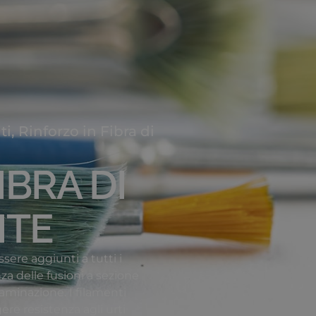
ti
,
Rinforzo in Fibra di
IBRA DI
ITE
sere aggiunti a tutti i
a delle fusioni a sezione
laminazione. I filamenti
ere resistenza agli urti