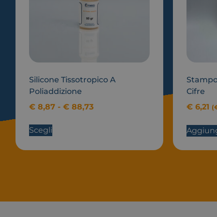
Silicone Tissotropico A
Stampo 
Poliaddizione
Cifre
€
8,87
-
€
88,73
€
6,21
(
Scegli
Aggiungi