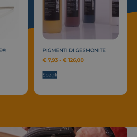
TE®
PIGMENTI DI GESMONITE
€
7,93
-
€
126,00
Scegli