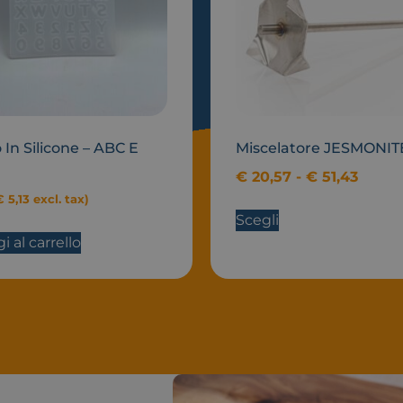
In Silicone – ABC E
Miscelatore JESMONI
€
20,57
-
€
51,43
€
5,13
excl. tax)
Scegli
 al carrello