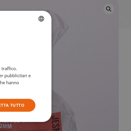
FRENCH
DUTCH
ENGLISH
GERMAN
traffico.
ITALIAN
r pubblicitari e
 che hanno
ETTA TUTTO