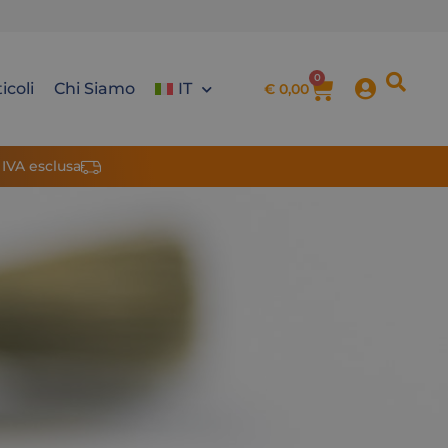
0
icoli
Chi Siamo
IT
€
0,00
 IVA esclusa