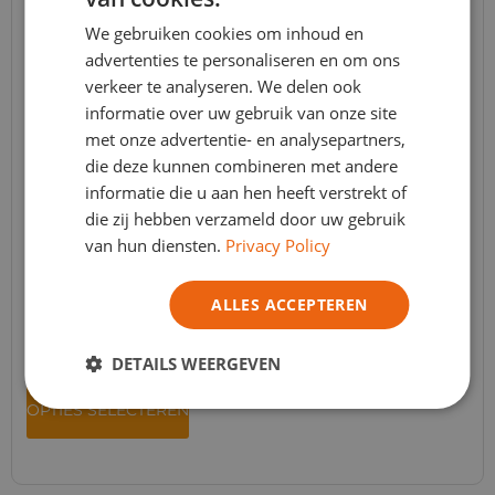
ITALIAN
We gebruiken cookies om inhoud en
advertenties te personaliseren en om ons
verkeer te analyseren. We delen ook
informatie over uw gebruik van onze site
met onze advertentie- en analysepartners,
die deze kunnen combineren met andere
informatie die u aan hen heeft verstrekt of
die zij hebben verzameld door uw gebruik
van hun diensten.
Privacy Policy
JESMONITE® AC84 Kit
ALLES ACCEPTEREN
Jesmonite
,
Jesmonite AC84
,
Nieuws
,
Promoties
Apd :
€
26,96
TVA Incl.
- ( € 22.28 Excl. BTW )
DETAILS WEERGEVEN
OPTIES SELECTEREN