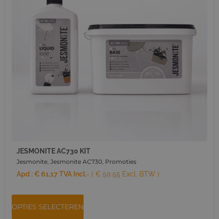
JESMONITE AC730 KIT
Jesmonite
,
Jesmonite AC730
,
Promoties
Apd :
€
61,17
TVA Incl.
- ( € 50.55 Excl. BTW )
OPTIES SELECTEREN