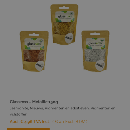
Glassroxx – Metallic 150g
Jesmonite
,
Nieuws
,
Pigmenten en additieven
,
Pigmenten en
vulstoffen
Apd :
€
4,96
TVA Incl.
- ( € 4.1 Excl. BTW )