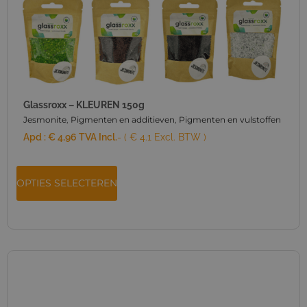
Glassroxx – KLEUREN 150g
Jesmonite
,
Pigmenten en additieven
,
Pigmenten en vulstoffen
Apd :
€
4,96
TVA Incl.
- ( € 4.1 Excl. BTW )
OPTIES SELECTEREN