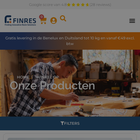
Google score van 4.8
(28 reviews)
0
Gratis levering in de Benelux en Duitsland tot 10 kg en vanaf €49 excl.
btw
HOME
WINKEL OP
Onze Producten
FILTERS