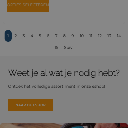
OPTIES SELECTEREN
1
2
3
4
5
6
7
8
9
10
11
12
13
14
15
Suiv.
Weet je al wat je nodig hebt?
Ontdek het volledige assortiment in onze eshop!
NAAR DE ESHOP