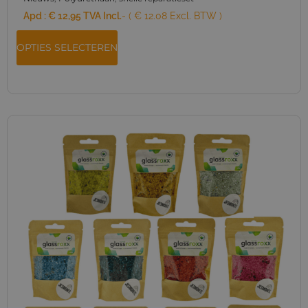
Apd :
€
12,95
TVA Incl.
- ( € 12.08 Excl. BTW )
OPTIES SELECTEREN