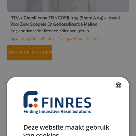
RTV-2 Gietsilicone FEINGOSIL 105 (Shore A 05) – Ideaal
Voor Zeer Soepele En Gedetailleerde Mallen
Polycondensatie Siliconen
,
Siliconen gieten
Apd :
€
29,60
TVA Incl.
- ( € 24.46 Excl. BTW )
OPTIES SELECTEREN
FRENCH
DUTCH
ENGLISH
Deze website maakt gebruik
GERMAN
van cookies.