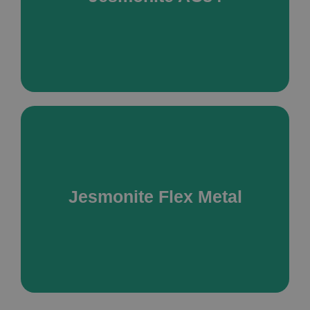
waskommen, meubilair, decors, beeldhouwwerk
LEES MEER
Vloeibaar mengsel zoals AC100, natuursteeneffect
zoals AC730, gladde of halfgladde afwerking, zeer
goede mechanische weerstand, buiten bruikbaar (met
passende bescherming)
Jesmonite Flex Metal
LEES MEER