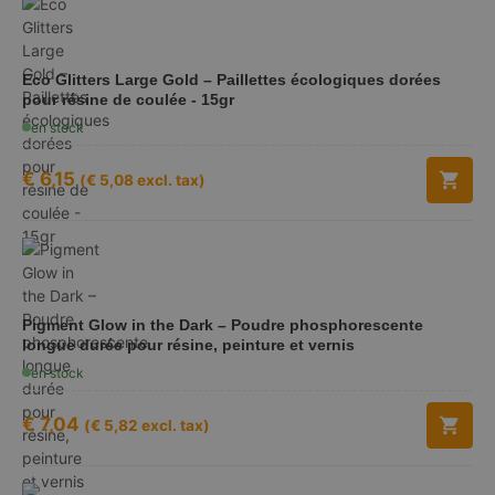
Eco Glitters Large Gold – Paillettes écologiques dorées
pour résine de coulée - 15gr
en stock
€
6,15
(
€
5,08
excl. tax)
Pigment Glow in the Dark – Poudre phosphorescente
longue durée pour résine, peinture et vernis
en stock
€
7,04
(
€
5,82
excl. tax)