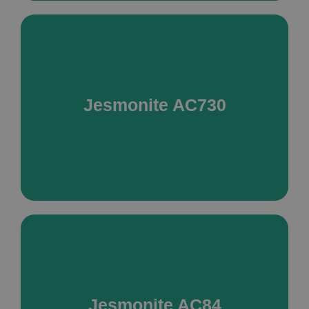
De meest gebruikte voor decoratie en DIY, crèmekleur,
gladde afwerking, compatibel met pigmenten, mica,
terrazzo, marmering, ideaal voor: schaaltjes, vazen,
opbergbakjes, sieraden
Jesmonite AC730
LEES MEER
Verrijkt met pigment en minerale vulstoffen,
natuursteeneffect, gladde of korrelige afwerking, keuze
uit 8 steenkleuren, zeer goede mechanische
weerstand, buiten bruikbaar (met passende
bescherming), ideaal voor: kaarsenhouders, tabletten,
Jesmonite AC84