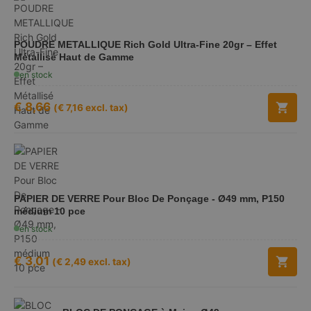
POUDRE METALLIQUE Rich Gold Ultra-Fine 20gr – Effet
Métallisé Haut de Gamme
en stock
€
8,66
(
€
7,16
excl. tax)
PAPIER DE VERRE Pour Bloc De Ponçage - Ø49 mm, P150
médium 10 pce
en stock
€
3,01
(
€
2,49
excl. tax)