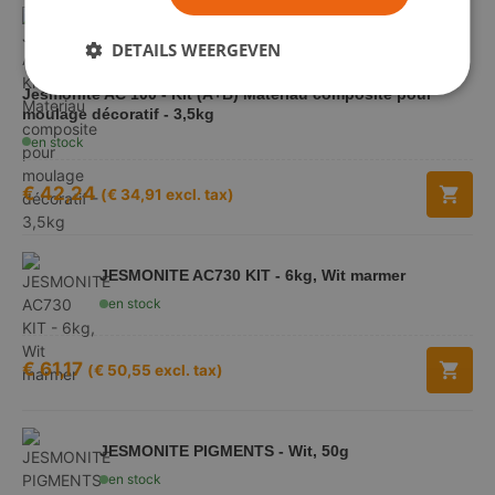
DETAILS WEERGEVEN
Jesmonite AC 100 - Kit (A+B) Materiau composite pour
moulage décoratif - 3,5kg
en stock
€
42,24
(
€
34,91
excl. tax)
JESMONITE AC730 KIT - 6kg, Wit marmer
en stock
€
61,17
(
€
50,55
excl. tax)
JESMONITE PIGMENTS - Wit, 50g
en stock