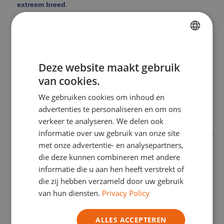
extreem breed
.
FRENCH
Deze website maakt gebruik
DUTCH
van cookies.
ENGLISH
We gebruiken cookies om inhoud en
GERMAN
Begint u net met Jesmonite? Ontdek de starterkits,
advertenties te personaliseren en om ons
compatibele pigmenten en onmisbare accessoires.
ITALIAN
verkeer te analyseren. We delen ook
informatie over uw gebruik van onze site
Bent u al een gebruiker? Ontdek de geavanceerde reeksen,
technische effecten en beschermingsoplossingen om nog
met onze advertentie- en analysepartners,
verder te gaan.
die deze kunnen combineren met andere
informatie die u aan hen heeft verstrekt of
die zij hebben verzameld door uw gebruik
van hun diensten.
Privacy Policy
ALLES ACCEPTEREN