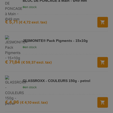
BLOC DE PONCAGE à Main - Ø49 mm
en stock
€
5,71
(
€
4,72
excl. tax)
JESMONITE® Pack Pigments - 15x10g
en stock
€
71,84
(
€
59,37
excl. tax)
GLASSROXX - COULEURS 150g - petrol
en stock
€
4,96
(
€
4,10
excl. tax)