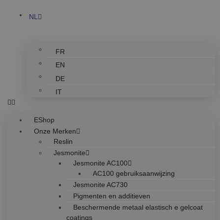
NL
FR
EN
DE
IT
EShop
Onze Merken
Reslin
Jesmonite
Jesmonite AC100
AC100 gebruiksaanwijzing
Jesmonite AC730
Pigmenten en additieven
Beschermende metaal elastisch e gelcoat
coatings