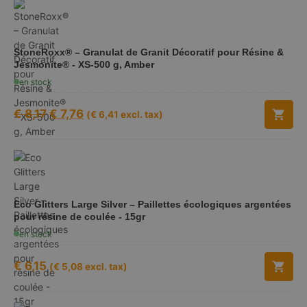
StoneRoxx® – Granulat de Granit Décoratif pour Résine &
Jesmonite® - XS-500 g, Amber
en stock
€
8,17
€
7,76
(
€
6,41
excl. tax)
Eco Glitters Large Silver – Paillettes écologiques argentées
pour résine de coulée - 15gr
en stock
€
6,15
(
€
5,08
excl. tax)