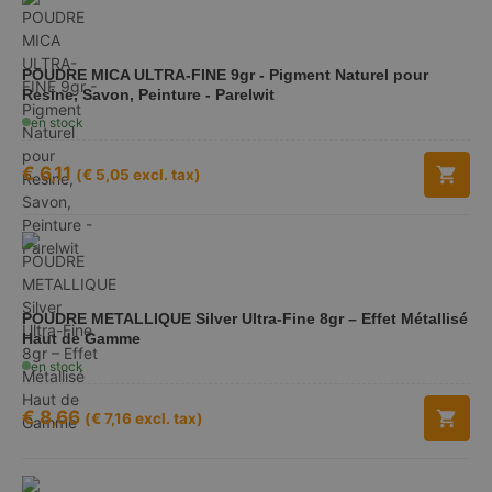
POUDRE MICA ULTRA-FINE 9gr - Pigment Naturel pour
Resine, Savon, Peinture - Parelwit
en stock
€
6,11
(
€
5,05
excl. tax)
POUDRE METALLIQUE Silver Ultra-Fine 8gr – Effet Métallisé
Haut de Gamme
en stock
€
8,66
(
€
7,16
excl. tax)