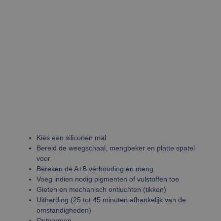
Bevat metaalpoeders (brons, messing, koper...), maakt
echt polijsten mogelijk, aan te brengen in een dunne
laag op de bodem van een mal, hoogwaardige
uitstraling voor decoratieve objecten en design
LEES MEER
Kies een siliconen mal
Bereid de weegschaal, mengbeker en platte spatel
voor
Bereken de A+B verhouding en meng
Voeg indien nodig pigmenten of vulstoffen toe
Gieten en mechanisch ontluchten (tikken)
Uitharding (25 tot 45 minuten afhankelijk van de
omstandigheden)
Ontvormen