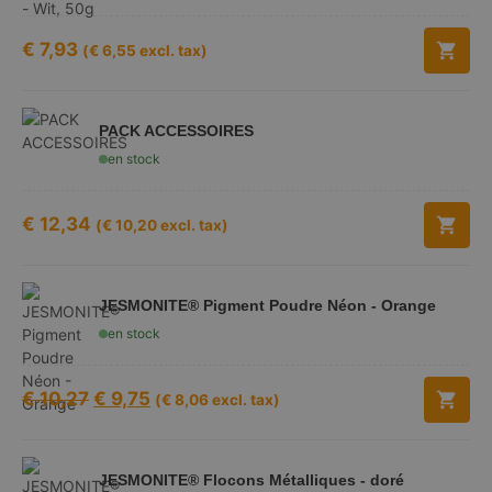
€
7,93
(
€
6,55
excl. tax)
PACK ACCESSOIRES
en stock
€
12,34
(
€
10,20
excl. tax)
JESMONITE® Pigment Poudre Néon - Orange
en stock
€
10,27
€
9,75
(
€
8,06
excl. tax)
JESMONITE® Flocons Métalliques - doré