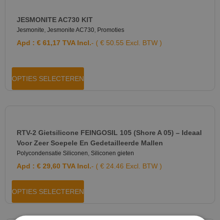
JESMONITE AC730 KIT
Jesmonite
,
Jesmonite AC730
,
Promoties
Apd :
€
61,17
TVA Incl.
- ( € 50.55 Excl. BTW )
OPTIES SELECTEREN
RTV-2 Gietsilicone FEINGOSIL 105 (Shore A 05) – Ideaal
Voor Zeer Soepele En Gedetailleerde Mallen
Polycondensatie Siliconen
,
Siliconen gieten
Apd :
€
29,60
TVA Incl.
- ( € 24.46 Excl. BTW )
OPTIES SELECTEREN