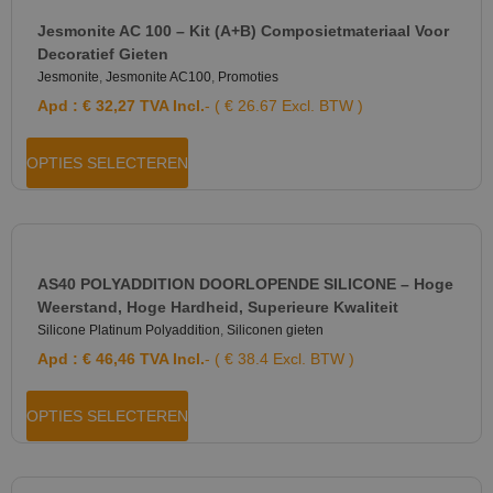
Jesmonite AC 100 – Kit (A+B) Composietmateriaal Voor
Decoratief Gieten
Jesmonite
,
Jesmonite AC100
,
Promoties
Apd :
€
32,27
TVA Incl.
- ( € 26.67 Excl. BTW )
OPTIES SELECTEREN
AS40 POLYADDITION DOORLOPENDE SILICONE – Hoge
Weerstand, Hoge Hardheid, Superieure Kwaliteit
Silicone Platinum Polyaddition
,
Siliconen gieten
Apd :
€
46,46
TVA Incl.
- ( € 38.4 Excl. BTW )
OPTIES SELECTEREN