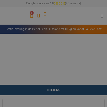
Google score van 4.8
(28 reviews)
0
Gratis levering in de Benelux en Duitsland tot 10 kg en vanaf €49 excl. btw
FILTERS