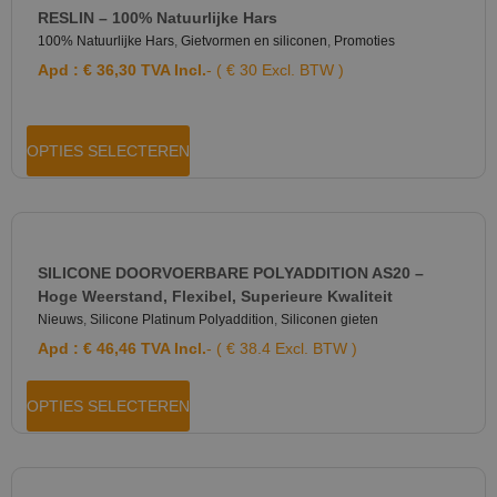
RESLIN – 100% Natuurlijke Hars
100% Natuurlijke Hars
,
Gietvormen en siliconen
,
Promoties
Apd :
€
36,30
TVA Incl.
- ( € 30 Excl. BTW )
OPTIES SELECTEREN
SILICONE DOORVOERBARE POLYADDITION AS20 –
Hoge Weerstand, Flexibel, Superieure Kwaliteit
Nieuws
,
Silicone Platinum Polyaddition
,
Siliconen gieten
Apd :
€
46,46
TVA Incl.
- ( € 38.4 Excl. BTW )
OPTIES SELECTEREN