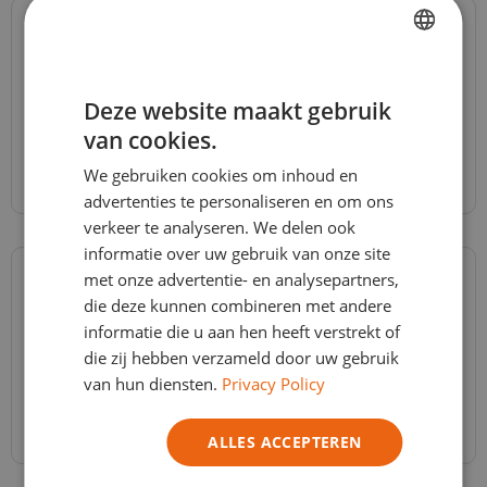
JESMONITE® AC84 Kit
FRENCH
Jesmonite
,
Jesmonite AC84
,
Nieuws
,
Promoties
Deze website maakt gebruik
Apd :
€
26,96
TVA Incl.
- ( € 22.28 Excl. BTW )
DUTCH
van cookies.
ENGLISH
We gebruiken cookies om inhoud en
OPTIES SELECTEREN
GERMAN
advertenties te personaliseren en om ons
ITALIAN
verkeer te analyseren. We delen ook
informatie over uw gebruik van onze site
met onze advertentie- en analysepartners,
die deze kunnen combineren met andere
RTV2 Gietsilicone Shore A 20 – Silicone Voor Mallen
Van Hars, Gips, Was – FEINGOSIL 120 – 2
informatie die u aan hen heeft verstrekt of
Componenten
die zij hebben verzameld door uw gebruik
Nieuws
,
Polycondensatie Siliconen
,
Siliconen gieten
van hun diensten.
Privacy Policy
Apd :
€
29,60
TVA Incl.
- ( € 24.46 Excl. BTW )
OPTIES SELECTEREN
ALLES ACCEPTEREN