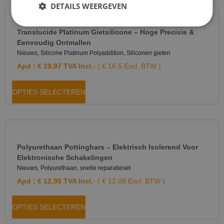
DETAILS WEERGEVEN
Translucide Platinum Gietsilicone – Hoge Precisie &
Eenvoudig Ontmallen
Nieuws
,
Silicone Platinum Polyaddition
,
Siliconen gieten
Apd :
€
19,97
TVA Incl.
- ( € 16.5 Excl. BTW )
OPTIES SELECTEREN
Polyurethaan Pottinghars – Elektrisch Isolerend Voor
Elektronische Schakelingen
Nieuws
,
Polyurethaan
,
snelle reparatieset
Apd :
€
12,95
TVA Incl.
- ( € 12.08 Excl. BTW )
OPTIES SELECTEREN