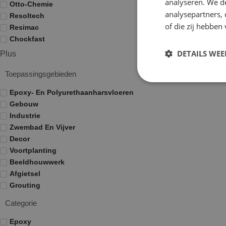
analyseren. We de
Otto-Chemie
analysepartners,
Resoltech
of die zij hebbe
Resimac
Chockfast
DETAILS WE
Plus
Toepassingsgebieden
Epoxy- En Polyurethaanharsvloeren
Gebouw
Industrie
Zwembad En Vijver
Decor
Voortplanting
Beeldhouwwerk
Afgietsel
Grouting
Categorie
Epoxy