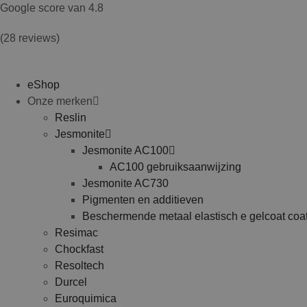
Spring
Google score van 4.8
naar
(28 reviews)
de
inhoud
eShop
Onze merken
Reslin
Jesmonite
Jesmonite AC100
AC100 gebruiksaanwijzing
Jesmonite AC730
Pigmenten en additieven
Beschermende metaal elastisch e gelcoat coa
Resimac
Chockfast
Resoltech
Durcel
Euroquimica