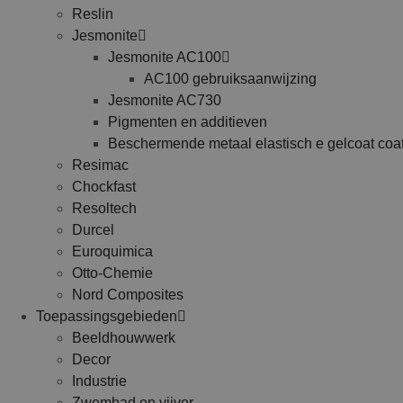
Reslin
Jesmonite
Jesmonite AC100
AC100 gebruiksaanwijzing
Jesmonite AC730
Pigmenten en additieven
Beschermende metaal elastisch e gelcoat coa
Resimac
Chockfast
Resoltech
Durcel
Euroquimica
Otto-Chemie
Nord Composites
Toepassingsgebieden
Beeldhouwwerk
Decor
Industrie
Zwembad en vijver