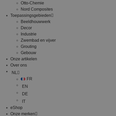
Otto-Chemie
Nord Composites
Toepassingsgebieden
Beeldhouwwerk
Decor
Industrie
Zwembad en vijver
Grouting
Gebouw
Onze artikelen
Over ons
NL
FR
EN
DE
IT
eShop
Onze merken