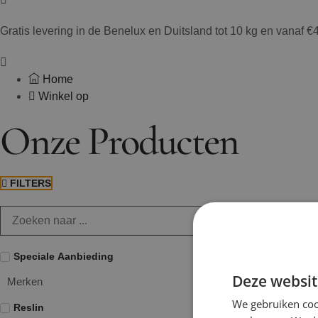
Gratis levering in de Benelux en Duitsland tot 10 kg en vanaf €4
Home
Winkel op
Onze Producten
FILTERS
Speciale Aanbieding
Deze websit
Merken
We gebruiken coo
Reslin