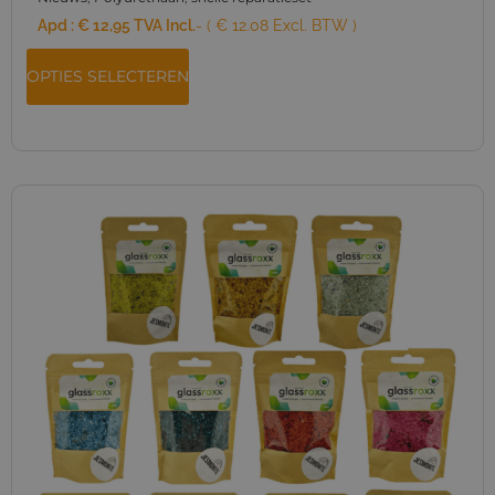
Apd :
€
12,95
TVA Incl.
- ( € 12.08 Excl. BTW )
OPTIES SELECTEREN