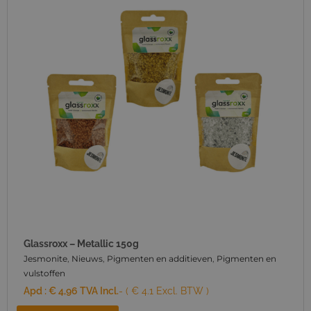
Glassroxx – Metallic 150g
Jesmonite
,
Nieuws
,
Pigmenten en additieven
,
Pigmenten en
vulstoffen
Apd :
€
4,96
TVA Incl.
- ( € 4.1 Excl. BTW )