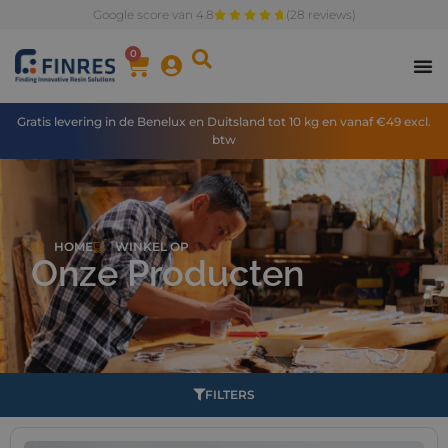
Google score van 4.8
(28 reviews)
0
Gratis levering in de Benelux en Duitsland tot 10 kg en vanaf €49 excl.
btw
HOME
WINKEL OP
Onze Producten
FILTERS