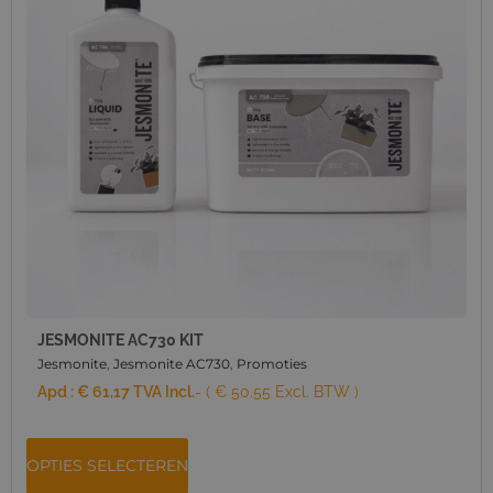
JESMONITE AC730 KIT
Jesmonite
,
Jesmonite AC730
,
Promoties
Apd :
€
61,17
TVA Incl.
- ( € 50.55 Excl. BTW )
OPTIES SELECTEREN