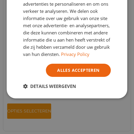
advertenties te personaliseren en om ons
verkeer te analyseren. We delen ook
informatie over uw gebruik van onze site
met onze advertentie- en analysepartners,
die deze kunnen combineren met andere
informatie die u aan hen heeft verstrekt of
die zij hebben verzameld door uw gebruik
van hun diensten.
Privacy Policy
ALLES ACCEPTEREN
JESMONITE® AC84 Kit
Jesmonite
,
Jesmonite AC84
,
Nieuws
,
Promoties
DETAILS WEERGEVEN
Apd :
€
26,96
TVA Incl.
- ( € 22.28 Excl. BTW )
OPTIES SELECTEREN