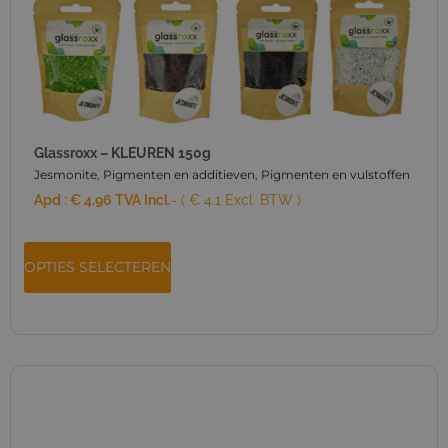
Glassroxx – KLEUREN 150g
Jesmonite
,
Pigmenten en additieven
,
Pigmenten en vulstoffen
Apd :
€
4,96
TVA Incl.
- ( € 4.1 Excl. BTW )
OPTIES SELECTEREN