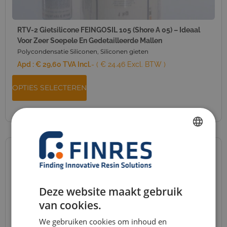
RTV-2 Gietsilicone FEINGOSIL 105 (Shore A 05) – Ideaal
Voor Zeer Soepele En Gedetailleerde Mallen
Polycondensatie Siliconen
,
Siliconen gieten
Apd :
€
29,60
TVA Incl.
- ( € 24.46 Excl. BTW )
OPTIES SELECTEREN
FRENCH
DUTCH
ENGLISH
Deze website maakt gebruik
GERMAN
van cookies.
ITALIAN
We gebruiken cookies om inhoud en