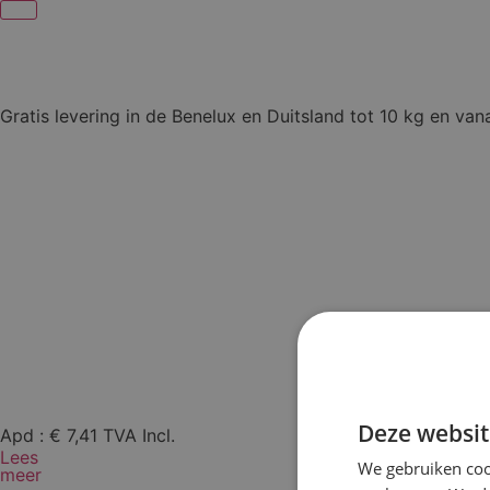
Gratis levering in de Benelux en Duitsland tot 10 kg en van
Deze websit
Apd :
€
7,41
TVA Incl.
Lees
We gebruiken coo
meer