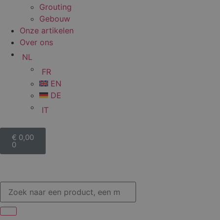
Grouting
Gebouw
Onze artikelen
Over ons
NL
FR
EN
DE
IT
€
0,00
0