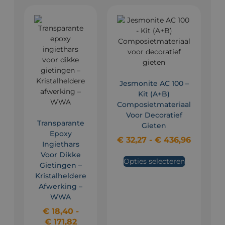
Jesmonite AC 100 –
Kit (A+B)
Composietmateriaal
Voor Decoratief
Transparante
Gieten
Epoxy
€
32,27
-
€
436,96
Ingiethars
Voor Dikke
Opties selecteren
Gietingen –
Kristalheldere
Afwerking –
WWA
€
18,40
-
€
171,82