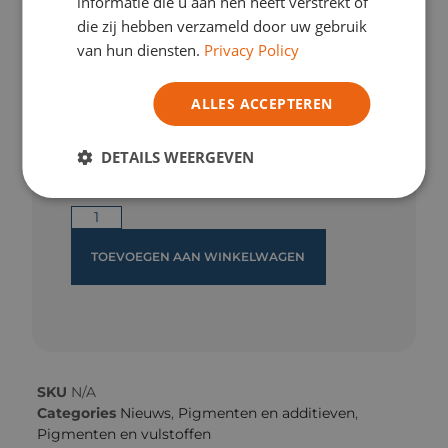
informatie die u aan hen heeft verstrekt of
die zij hebben verzameld door uw gebruik
Lees meer
van hun diensten.
Privacy Policy
Color
ALLES ACCEPTEREN
DETAILS WEERGEVEN
TOEVOEGEN AAN WINKELWAGEN
SKU
N/A
Categories
Nieuws
,
Pigmenten en additieven
,
Pigmenten en vulstoffen