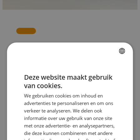
FRENCH
Deze website maakt gebruik
DUTCH
van cookies.
ENGLISH
We gebruiken cookies om inhoud en
GERMAN
advertenties te personaliseren en om ons
ITALIAN
verkeer te analyseren. We delen ook
informatie over uw gebruik van onze site
Apd :
€
6,11
TVA Incl.
met onze advertentie- en analysepartners,
die deze kunnen combineren met andere
Verdien
1
loyaliteitspunten met
deze aankoop.