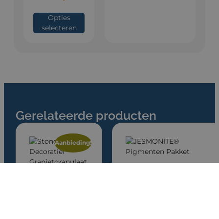
Opties
selecteren
Gerelateerde producten
Aanbieding!
JESMONITE®
Pigmenten Pakket
€
52,57
-
€
80,08
StoneRoxx® –
Decoratief
Opties selecteren