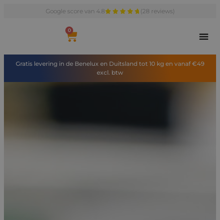
Google score van 4.8
(28 reviews)
0
Gratis levering in de Benelux en Duitsland tot 10 kg en vanaf €49
excl. btw