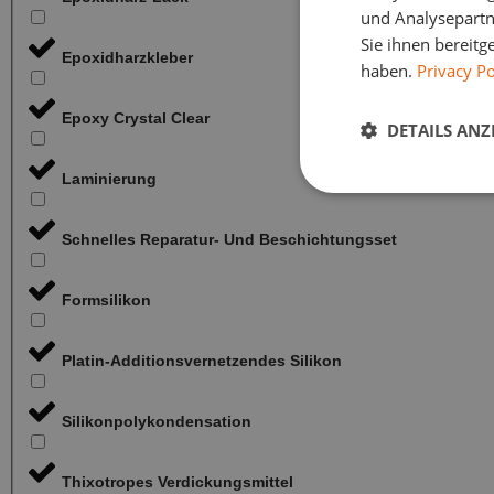
und Analysepartn
Sie ihnen bereitg
Epoxidharzkleber
haben.
Privacy Po
Epoxy Crystal Clear
DETAILS ANZ
Laminierung
Schnelles Reparatur- Und Beschichtungsset
Formsilikon
Platin-Additionsvernetzendes Silikon
Silikonpolykondensation
Thixotropes Verdickungsmittel