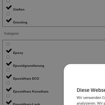
Gießen
Grouting
Kategorie
Epoxy
Epoxidgrundierung
Epoxidharz ECO
Diese Webse
Epoxidharz Kunstharz
Wir verwenden Co
analysieren. Wir
Epoxidharz-Lack