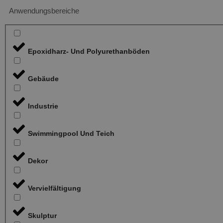
Anwendungsbereiche
Epoxidharz- Und Polyurethanböden
Gebäude
Industrie
Swimmingpool Und Teich
Dekor
Vervielfältigung
Skulptur