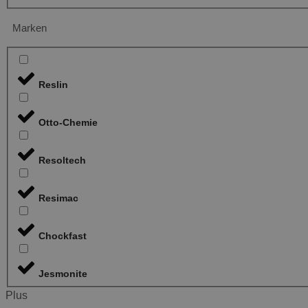
Marken
Reslin
Otto-Chemie
Resoltech
Resimac
Chockfast
Jesmonite
Plus