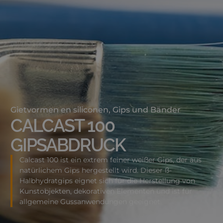
Gietvormen en siliconen
,
Gips und Bänder
CALCAST 100
GIPSABDRUCK
Calcast 100 ist ein extrem feiner weißer Gips, der aus
natürlichem Gips hergestellt wird. Dieser ß-
Halbhydratgips eignet sich für die Herstellung von
Kunstobjekten, dekorativen Elementen und ist für
allgemeine Gussanwendungen geeignet.