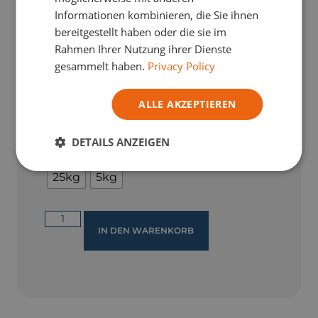
Informationen kombinieren, die Sie ihnen
bereitgestellt haben oder die sie im
Rahmen Ihrer Nutzung ihrer Dienste
gesammelt haben.
Privacy Policy
Apd :
€
13,46
TVA Incl.
Verdienen Sie
2
Treuepunkte mit
ALLE AKZEPTIEREN
diesem Einkauf.
Weitere Informationen
DETAILS ANZEIGEN
Weight
25kg
5kg
IN DEN WARENKORB