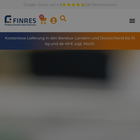
Google-Score von 4.8
(28 Rezensionen)
0
Kostenlose Lieferung in den Benelux-Ländern und Deutschland bis 10
kg und ab 49 € zzgl. MwSt.