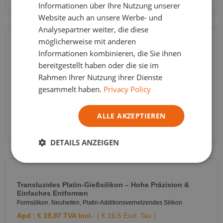
Informationen über Ihre Nutzung unserer
Website auch an unsere Werbe- und
Analysepartner weiter, die diese
möglicherweise mit anderen
Informationen kombinieren, die Sie ihnen
RTV2-Formsilikon Shore A 20 – Silikon Für Formen Aus
Harz, Gips, Wachs – FEINGOSIL 120 – 2 Komponenten
bereitgestellt haben oder die sie im
Formsilikon
,
Neuheiten
,
Silikonpolykondensation
Rahmen Ihrer Nutzung ihrer Dienste
Apd :
€
29,60
TVA Incl.
- ( € 24.46 Excl. Tax )
gesammelt haben.
Privacy Policy
AUSFÜHRUNG WÄHLEN
ALLE AKZEPTIEREN
DETAILS ANZEIGEN
Transluzides Platin-Gießsilikon – Hohe Präzision &
Einfaches Entformen
Formsilikon
,
Neuheiten
,
Platin-Additionsvernetzendes Silikon
Apd :
€
19,97
TVA Incl.
- ( € 16.5 Excl. Tax )