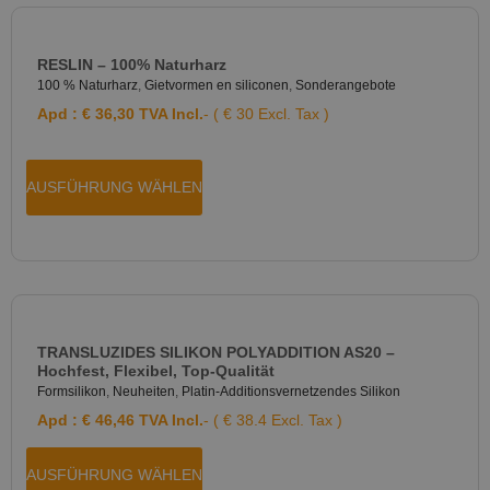
RESLIN – 100% Naturharz
100 % Naturharz
,
Gietvormen en siliconen
,
Sonderangebote
Apd :
€
36,30
TVA Incl.
- ( € 30 Excl. Tax )
AUSFÜHRUNG WÄHLEN
TRANSLUZIDES SILIKON POLYADDITION AS20 –
Hochfest, Flexibel, Top-Qualität
Formsilikon
,
Neuheiten
,
Platin-Additionsvernetzendes Silikon
Apd :
€
46,46
TVA Incl.
- ( € 38.4 Excl. Tax )
AUSFÜHRUNG WÄHLEN