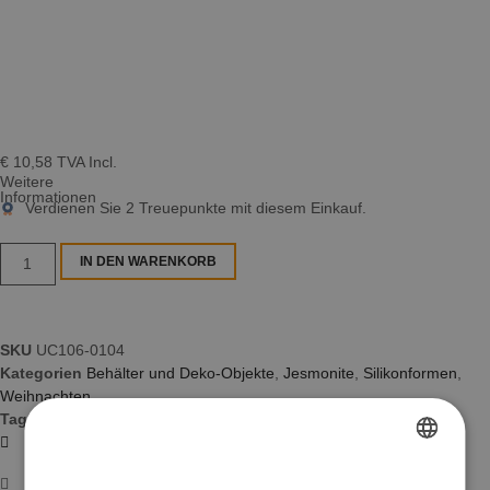
€
10,58
TVA Incl.
Weitere
Informationen
Verdienen Sie
2
Treuepunkte mit diesem Einkauf.
IN DEN WARENKORB
SKU
UC106-0104
Kategorien
Behälter und Deko-Objekte
,
Jesmonite
,
Silikonformen
,
Weihnachten
Tags
cast
,
decoratie
,
jesmoniet
,
kunst
,
siliconen
,
weich
,
Zubehör
Über die Lieferung
FRENCH