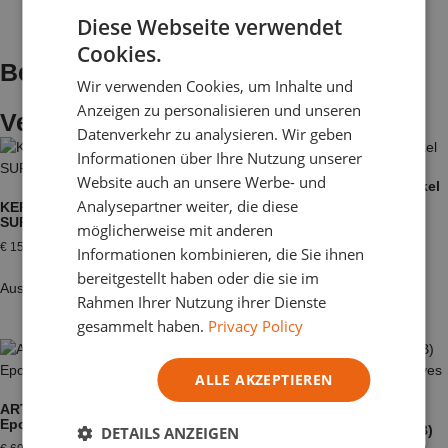
Diese Webseite verwendet
DUTCH
Cookies.
ENGLISH
Beschreibung
Wir verwenden Cookies, um Inhalte und
GERMAN
Anzeigen zu personalisieren und unseren
Verwandte Produkte
ITALIAN
Datenverkehr zu analysieren. Wir geben
Informationen über Ihre Nutzung unserer
Website auch an unsere Werbe- und
Silikonform – Topf und Sockel
Analysepartner weiter, die diese
KERAMISCHER GIPS – G
€
15,22
(
€
12,58
excl. tax)
SUPER
möglicherweise mit anderen
€
15,81
–
€
140,53
Informationen kombinieren, die Sie ihnen
In den Warenkorb
bereitgestellt haben oder die sie im
Ausführung wählen
Rahmen Ihrer Nutzung ihrer Dienste
gesammelt haben.
Privacy Policy
ALLE AKZEPTIEREN
ART RESINE Nass-Effekt –
Epoxy Kit
Jesmonite AC 100 – Kit (A+B)
DETAILS ANZEIGEN
Kompositmaterial für