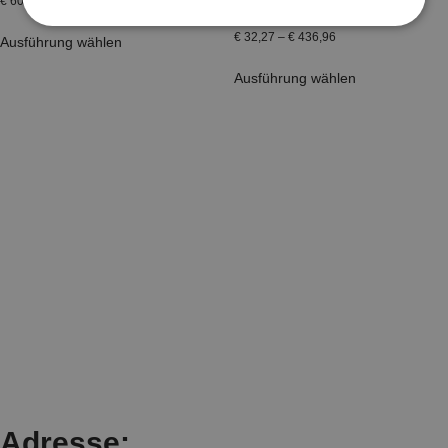
€
60,25
–
€
227,08
dekoratives Gießen
€
32,27
–
€
436,96
Ausführung wählen
Ausführung wählen
Adresse: