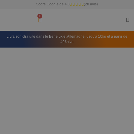
Score Google de 4.8
(28 avis)
0
Doma
Livraison Gratuite dans le Benelux et Allemagne jusqu'à 10kg et à partir de
49€htva