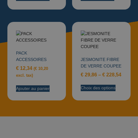
PACK
ACCESSOIRES
JESMONITE FIBRE
DE VERRE COUPEE
€
12,34
(
€
10,20
€
29,86
–
€
228,54
excl. tax)
Choix des options
Ajouter au panier