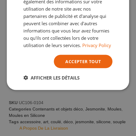
également des informations sur votre
ITALIAN
utilisation de notre site avec nos
partenaires de publicité et d'analyse qui
peuvent les combiner avec d'autres
€
10,58
TVA Incl.
informations que vous leur avez fournies
Gagnez
2
points fidélité grâce à cet
ou qu'ils ont collectées lors de votre
achat.
utilisation de leurs services.
Privacy Policy
En savoir plus
ACCEPTER TOUT
AJOUTER AU PANIER
AFFICHER LES DÉTAILS
SKU
UC106-0104
Categories
Contenants et objets déco
,
Jesmonite
,
Moules
,
Moules en Silicone
Tags
accessoire
,
art
,
coulé
,
déco
,
jesmonite
,
silicone
,
souple
A Propos De La Livraison