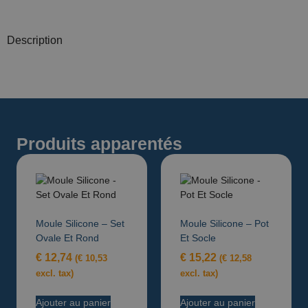
Description
Produits apparentés
Moule Silicone – Set
Moule Silicone – Pot
Ovale Et Rond
Et Socle
€
12,74
€
15,22
(
€
10,53
(
€
12,58
excl. tax)
excl. tax)
Ajouter au panier
Ajouter au panier