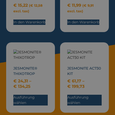
€
15,22
€
11,99
(
€
12,58
(
€
9,91
excl. tax)
excl. tax)
In den Warenkorb
In den Warenkorb
JESMONITE®
JESMONITE AC730
THIXOTROP
KIT
€
24,31
–
€
61,17
–
€
134,25
€
199,73
Ausführung
Ausführung
wählen
wählen