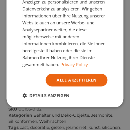
Anzeigen zu personalisieren und unseren
ITALIAN
Datenverkehr zu analysieren. Wir geben
Informationen über Ihre Nutzung unserer
Website auch an unsere Werbe- und
Analysepartner weiter, die diese
€
19,42
TVA Incl.
möglicherweise mit anderen
Verdienen Sie
3
Treuepunkte mit
Informationen kombinieren, die Sie ihnen
diesem Einkauf.
bereitgestellt haben oder die sie im
Rahmen Ihrer Nutzung ihrer Dienste
Weitere Informationen
gesammelt haben.
Privacy Policy
IN DEN WARENKORB
ALLE AKZEPTIEREN
DETAILS ANZEIGEN
SKU
UC106-0182
Kategorien
Behälter und Deko-Objekte
,
Jesmonite
,
Silikonformen
,
Weihnachten
Tags
cast
,
decoratie
,
gieten
,
jesmoniet
,
kunst
,
siliconen
,