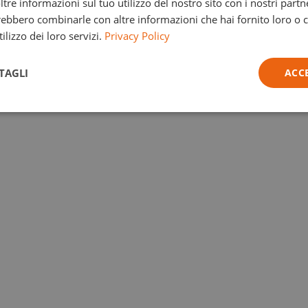
re informazioni sul tuo utilizzo del nostro sito con i nostri partne
trebbero combinarle con altre informazioni che hai fornito loro o
ilizzo dei loro servizi.
Privacy Policy
TAGLI
ACC