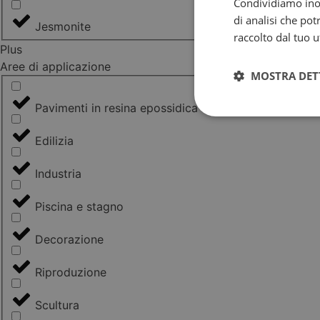
Condividiamo inolt
di analisi che po
Jesmonite
raccolto dal tuo ut
Plus
Aree di applicazione
MOSTRA DET
Pavimenti in resina epossidica e poliuretanica
Edilizia
Industria
Piscina e stagno
Decorazione
Riproduzione
Scultura