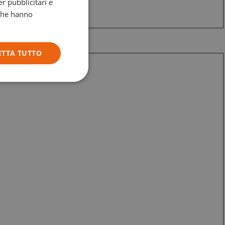
r pubblicitari e
GERMAN
 che hanno
ITALIAN
ETTA TUTTO