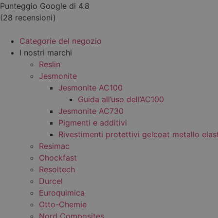
Vai
Punteggio Google di 4.8
al
(28 recensioni)
contenuto
Categorie del negozio
I nostri marchi
Reslin
Jesmonite
Jesmonite AC100
Guida all’uso dell’AC100
Jesmonite AC730
Pigmenti e additivi
Rivestimenti protettivi gelcoat metallo elas
Resimac
Chockfast
Resoltech
Durcel
Euroquimica
Otto-Chemie
Nord Composites