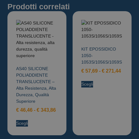
Prodotti correlati
KIT EPOSSIDICO
1050-
1053S/1056S/1059S
AS40 SILICONE
€
57,69
-
€
271,44
POLIADDIENTE
TRANSLUCENTE –
Scegli
Alta Resistenza, Alta
Durezza, Qualità
Superiore
€
46,46
-
€
343,86
Scegli