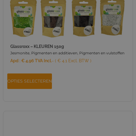
Glassroxx – KLEUREN 150g
Jesmonite
,
Pigmenten en additieven
,
Pigmenten en vulstoffen
Apd :
€
4,96
TVA Incl.
- ( € 4.1 Excl. BTW )
OPTIES SELECTEREN