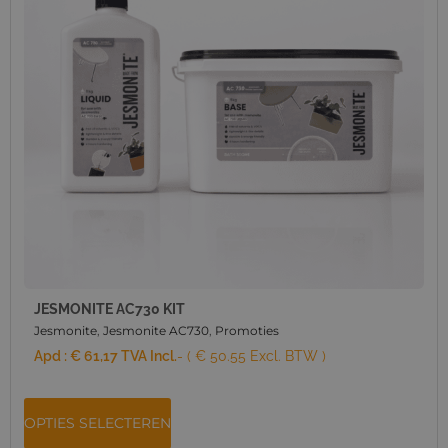
JESMONITE AC730 KIT
Jesmonite
,
Jesmonite AC730
,
Promoties
Apd :
€
61,17
TVA Incl.
- ( € 50.55 Excl. BTW )
OPTIES SELECTEREN