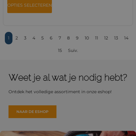
OPTIES SELECTEREN
1
2
3
4
5
6
7
8
9
10
11
12
13
14
15
Suiv.
Weet je al wat je nodig hebt?
Ontdek het volledige assortiment in onze eshop!
NAAR DE ESHOP