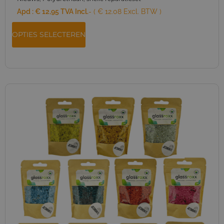
Apd :
€
12,95
TVA Incl.
- ( € 12.08 Excl. BTW )
OPTIES SELECTEREN