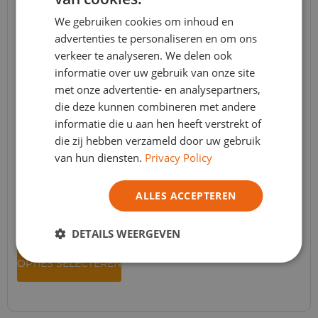
ITALIAN
We gebruiken cookies om inhoud en
advertenties te personaliseren en om ons
verkeer te analyseren. We delen ook
informatie over uw gebruik van onze site
met onze advertentie- en analysepartners,
die deze kunnen combineren met andere
informatie die u aan hen heeft verstrekt of
die zij hebben verzameld door uw gebruik
van hun diensten.
Privacy Policy
JESMONITE® AC84 Kit
ALLES ACCEPTEREN
Jesmonite
,
Jesmonite AC84
,
Nieuws
,
Promoties
Apd :
€
26,96
TVA Incl.
- ( € 22.28 Excl. BTW )
DETAILS WEERGEVEN
OPTIES SELECTEREN