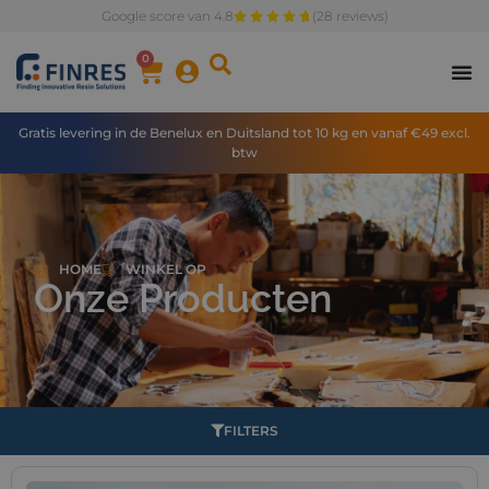
Google score van 4.8
(28 reviews)
0
Gratis levering in de Benelux en Duitsland tot 10 kg en vanaf €49 excl.
btw
HOME
WINKEL OP
Onze Producten
FILTERS