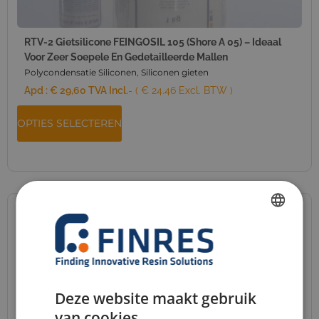
RTV-2 Gietsilicone FEINGOSIL 105 (Shore A 05) – Ideaal
Voor Zeer Soepele En Gedetailleerde Mallen
Polycondensatie Siliconen
,
Siliconen gieten
Apd :
€
29,60
TVA Incl.
- ( € 24.46 Excl. BTW )
OPTIES SELECTEREN
FRENCH
DUTCH
ENGLISH
Deze website maakt gebruik
GERMAN
van cookies.