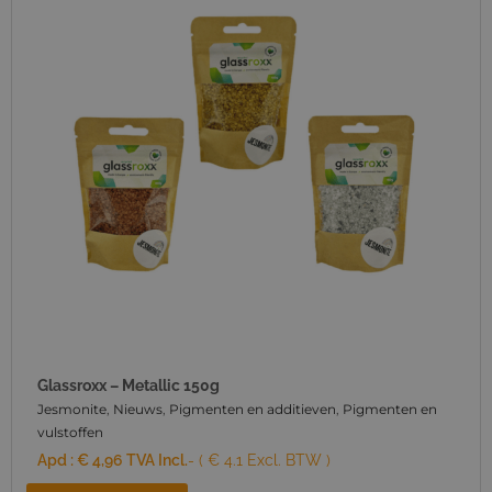
Glassroxx – Metallic 150g
Jesmonite
,
Nieuws
,
Pigmenten en additieven
,
Pigmenten en
vulstoffen
Apd :
€
4,96
TVA Incl.
- ( € 4.1 Excl. BTW )