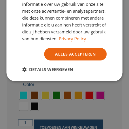
informatie over uw gebruik van onze site
met onze advertentie- en analysepartners,
die deze kunnen combineren met andere
informatie die u aan hen heeft verstrekt of
die zij hebben verzameld door uw gebruik
van hun diensten.
Privacy Policy
Apd :
€
6,12
TVA Incl.
ALLES ACCEPTEREN
Verdien
1
loyaliteitspunten met deze
aankoop.
DETAILS WEERGEVEN
Lees meer
Color
TOEVOEGEN AAN WINKELWAGEN