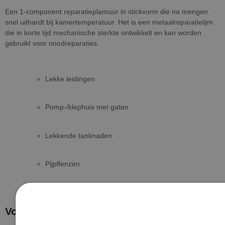
Een 1-component reparatieplamuur in stickvorm die na mengen
snel uithardt bij kamertemperatuur. Het is een metaalreparatielijm
die in korte tijd mechanische sterkte ontwikkelt en kan worden
gebruikt voor noodreparaties.
Lekke leidingen
Pomp-/klephuis met gaten
Lekkende tanknaden
Pijpflenzen
Voorbereiding van het oppervlak