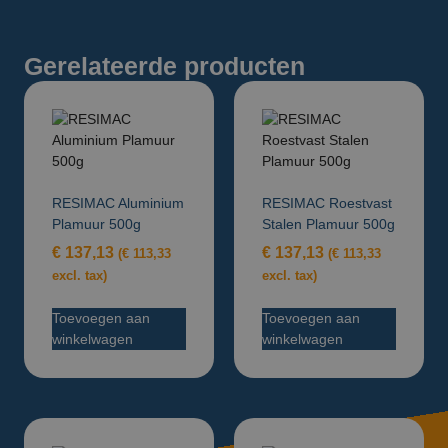
Gerelateerde producten
RESIMAC Aluminium
RESIMAC Roestvast
Plamuur 500g
Stalen Plamuur 500g
€
137,13
€
137,13
(
€
113,33
(
€
113,33
excl. tax)
excl. tax)
Toevoegen aan
Toevoegen aan
winkelwagen
winkelwagen