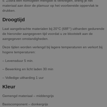
5. Zodra een homogeen mengsel is verkregen, breng je het
materiaal aan door de plamuur op het voorbereide oppervlak te
drukken.
Droogtijd
Laat aangebrachte materialen bij 20°C (68F°) uitharden gedurende
de hieronder aangegeven tijd voordat u ze blootstelt aan de
aangegeven omstandigheden.
Deze tijden worden verlengd bij lagere temperaturen en verkort bij
hogere temperaturen:
– Levensduur 5 min.
– Bewerking en licht laden 30 min
– Volledige uitharding 1 uur
Kleur
Gemengd materiaal – middengrijs
Basiscomponent – donkergrijs