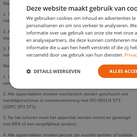
Metalen substraten – Handgereedschap
Deze website maakt gebruik van coo
1. Verwijder alle olie en vet van het oppervlak met een geschikt
We gebruiken cookies om inhoud en advertenties te
reinigingsmiddel zoals MEK.
personaliseren en om ons verkeer te analyseren. We
2. Alle oppervlakken moeten worden gereinigd met een
informatie over uw gebruik van onze site met onze a
staalborstel, metaalvijl, grof schuurpapier enz.
en analysepartners, die deze kunnen combineren m
informatie die u aan hen heeft verstrekt of die zij h
3. Na het schuren moet het oppervlak worden ontvet en gereinigd
verzameld door uw gebruik van hun diensten.
Privac
met MEK of een vergelijkbaar product.
Metalen substraten – Mechanisch gereedschap
DETAILS WEERGEVEN
ALLES ACCE
1. Verwijder alle olie en vet van het oppervlak met een geschikt
reinigingsmiddel zoals MEK.
2. Alle oppervlakken moeten mechanisch worden geschuurd met
handslijpmachines in overeenstemming met ISO 8501/4 ST3
(SSPC SP3 ST3).
3. Na het schuren moet het oppervlak worden ontvet en gereinigd
met MEK of een vergelijkbaar product.
4. Alle oppervlakken moeten gecoat zijn voordat gember of oxidatie