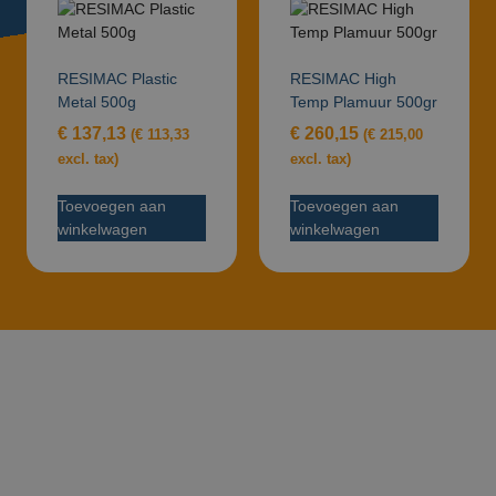
RESIMAC Plastic
RESIMAC High
Metal 500g
Temp Plamuur 500gr
€
137,13
€
260,15
(
€
113,33
(
€
215,00
excl. tax)
excl. tax)
Toevoegen aan
Toevoegen aan
winkelwagen
winkelwagen