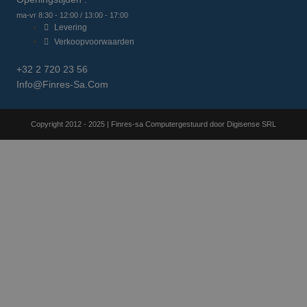
ma-vr 8:30 - 12:00 / 13:00 - 17:00
Levering
Verkoopvoorwaarden
+32 2 720 23 56
Info@finres-Sa.com
Copyright 2012 - 2025 | Finres-sa Computergestuurd door Digisense SRL