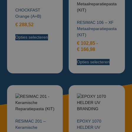
CHOCKFAST
Orange (A+B)
RESIMAC 106 – XF
€
288,52
Metaalreparatiepasta
(KIT)
Opties selecteren
€
102,85
-
€
166,98
Opties selecteren
RESIMAC 201 –
EPOXY 1070
Keramische
HELDER UV