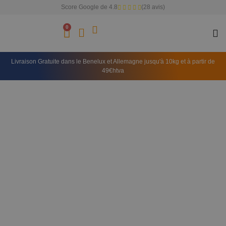
Score Google de 4.8
(28 avis)
0
Doma
Livraison Gratuite dans le Benelux et Allemagne jusqu'à 10kg et à partir de
49€htva