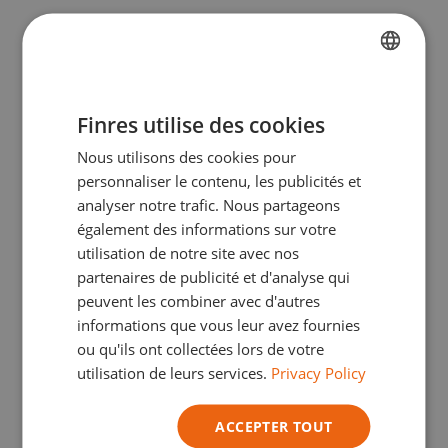
FRENCH
Finres utilise des cookies
DUTCH
Nous utilisons des cookies pour
ENGLISH
personnaliser le contenu, les publicités et
GERMAN
analyser notre trafic. Nous partageons
également des informations sur votre
ITALIAN
utilisation de notre site avec nos
Apd :
€
3,17
TVA Incl.
partenaires de publicité et d'analyse qui
Gagnez
3
points fidélité grâce à cet
peuvent les combiner avec d'autres
achat.
informations que vous leur avez fournies
En savoir plus
ou qu'ils ont collectées lors de votre
Grain
utilisation de leurs services.
Privacy Policy
P240-P320
P800-1000
P120-P180
ACCEPTER TOUT
P500-P600