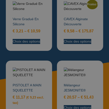
Promo !
Verre Gradué En
CAVEX Alginate
Silicone
Découverte
€
3,21
–
€
10,59
€
9,58
–
€
175,87
Choix des options
Choix des options
PISTOLET A MAIN
Mélangeur
SQUELETTE
JESMONITE®
€
11,17
€
20,57
–
€
51,43
(
€
9,23
excl.
tax)
Choix des options