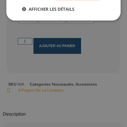
AFFICHER LES DÉTAILS
Quantity
1 unité
boite de 10
boite de 20
AJOUTER AU PANIER
SKU
N/A
Categories
Nouveautés
,
Accessoires
A Propos De La Livraison
Description