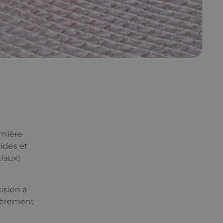
rnière
lides et
xiaux)
cision à
lièrement