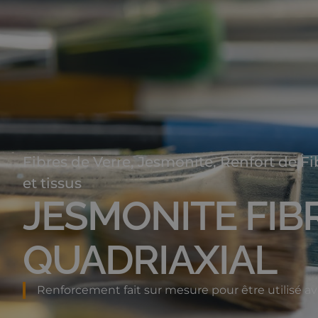
Fibres de Verre
,
Jesmonite
,
Renfort de Fi
et tissus
JESMONITE FIB
QUADRIAXIAL
Renforcement fait sur mesure pour être utilisé av