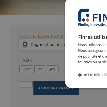
Apd :
€
15,46
TVA Incl.
Finres utili
Nous utilisons des
Gagnez
3
points fidélité grâce à cet acha
Nous partageons é
de publicité et d
Size
fournies ou qu'ils
10m²
1m²
5m²
AFFICHER LES
AJOUTER AU PANIER