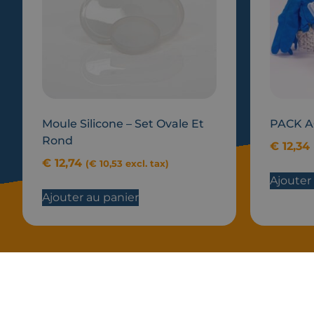
Moule Silicone – Set Ovale Et
PACK A
Rond
€
12,34
€
12,74
(
€
10,53
excl. tax)
Ajouter
Ajouter au panier