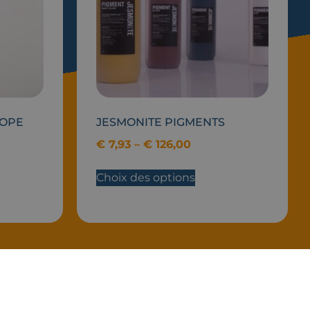
ROPE
JESMONITE PIGMENTS
€
7,93
–
€
126,00
Choix des options