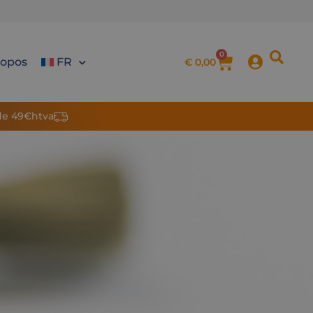
0
ropos
FR
€
0,00
 de 49€htva