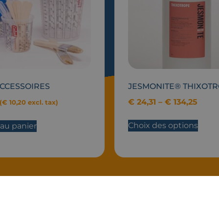
CCESSOIRES
JESMONITE® THIXOT
€
24,31
–
€
134,25
(
€
10,20
excl. tax)
Choix des options
 au panier