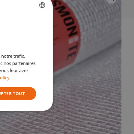
FRENCH
DUTCH
ENGLISH
GERMAN
notre trafic.
ITALIAN
ec nos partenaires
vous leur avez
olicy
EPTER TOUT