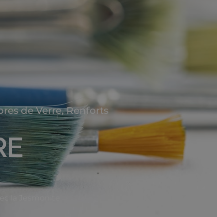
bres de Verre
,
Renforts
RE
ec la Jesmonite.