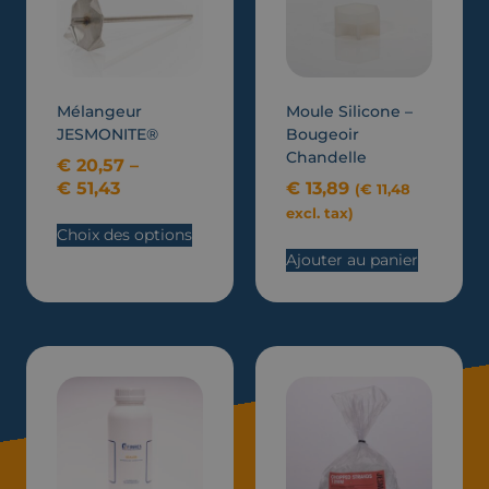
Mélangeur
Moule Silicone –
JESMONITE®
Bougeoir
Chandelle
€
20,57
–
€
51,43
€
13,89
(
€
11,48
excl. tax)
Choix des options
Ajouter au panier