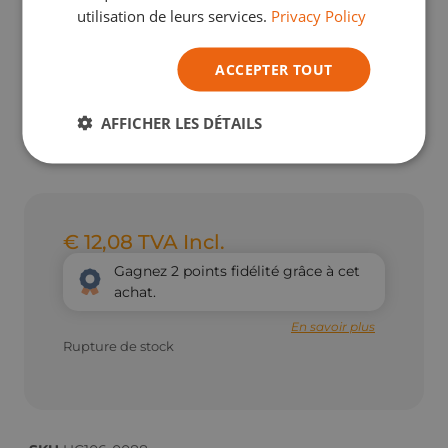
utilisation de leurs services.
Privacy Policy
ACCEPTER TOUT
AFFICHER LES DÉTAILS
€
12,08
TVA Incl.
Gagnez
2
points fidélité grâce à cet
achat.
En savoir plus
Rupture de stock