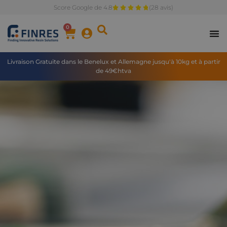
Score Google de 4.8
(28 avis)
0
Livraison Gratuite dans le Benelux et Allemagne jusqu'à 10kg et à partir
de 49€htva