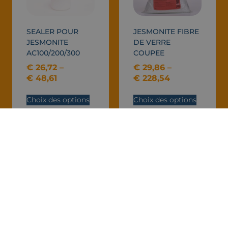
SEALER POUR
JESMONITE FIBRE
JESMONITE
DE VERRE
AC100/200/300
COUPEE
€
26,72
–
€
29,86
–
€
48,61
€
228,54
Choix des options
Choix des options
Vous savez déjà ce dont
vous avez besoin ?
Découvrez la gamme complète sur notre eshop !