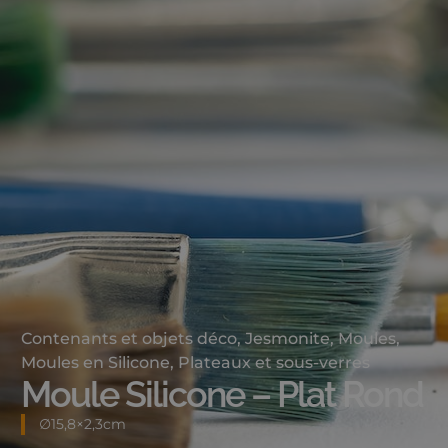
Contenants et objets déco
,
Jesmonite
,
Moules
,
Moules en Silicone
,
Plateaux et sous-verres
Moule Silicone – Plat Rond
∅15,8×2,3cm