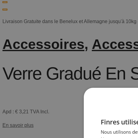
Produit,
Une
Marque...
Livraison Gratuite dans le Benelux et Allemagne jusqu'à 10kg e
Accessoires
,
Access
Verre Gradué En S
Le gobelet doseur gradué en silicone est idéal pour verser la 
Apd :
€
3,21
TVA Incl.
Finres utili
En savoir plus
Nous utilisons des