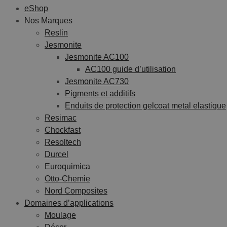
eShop
Nos Marques
Reslin
Jesmonite
Jesmonite AC100
AC100 guide d’utilisation
Jesmonite AC730
Pigments et additifs
Enduits de protection gelcoat metal elastique
Resimac
Chockfast
Resoltech
Durcel
Euroquimica
Otto-Chemie
Nord Composites
Domaines d’applications
Moulage