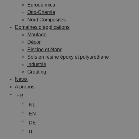
Euroquimica
Otto-Chemie
Nord Composites
Domaines d’applications
Moulage
Décor
Piscine et étang
Sols en résine époxy et polyuréthane
Industrie
Grouting
News
A propos
FR
NL
EN
DE
IT