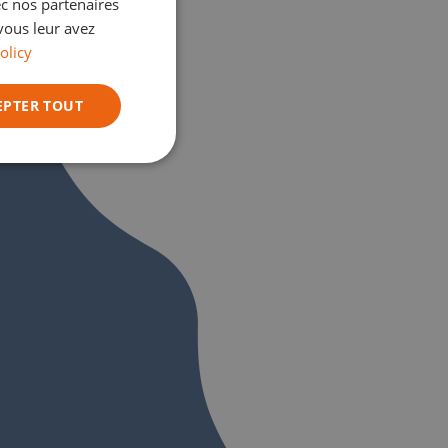
ec nos partenaires
GERMAN
vous leur avez
olicy
ITALIAN
EPTER TOUT