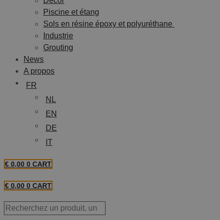
Décor
Piscine et étang
Sols en résine époxy et polyuréthane
Industrie
Grouting
News
A propos
FR
NL
EN
DE
IT
€
0,00
0
CART
€
0,00
0
CART
Recherchez
Un