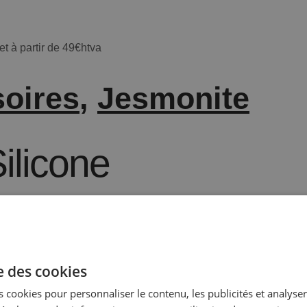
t à partir de 49€htva
oires
,
Jesmonite
ilicone
résine avec précision.
se des cookies
 cookies pour personnaliser le contenu, les publicités et analyser 