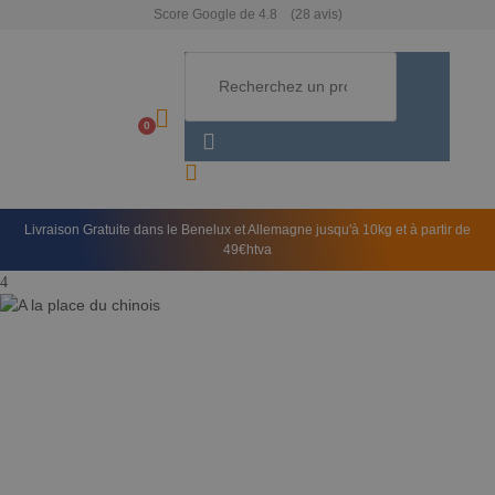
Score Google de 4.8
(28 avis)
0
D
Livraison Gratuite dans le Benelux et Allemagne jusqu'à 10kg et à partir de
49€htva
La résine
parfaite pour
chaque projet,
à portée de
clic.​