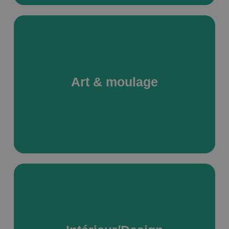
La Jesmonite, une alternative écologique et sûre à la
résine, au plâtre et au béton
Art & moulage
EN SAVOIR PLUS
Votre imagination au cœur de nos préoccupations