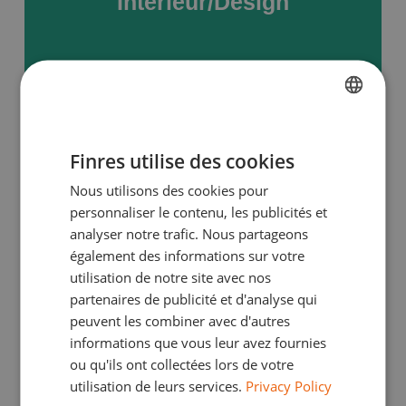
Intérieur/Design
EN SAVOIR PLUS
FRENCH
Finres utilise des cookies
DUTCH
Nous utilisons des cookies pour
ENGLISH
personnaliser le contenu, les publicités et
Des matériaux aux possibilités infinies pour
GERMAN
analyser notre trafic. Nous partageons
l’aménagement de votre lieu.
également des informations sur votre
ITALIAN
Piscine & étang
utilisation de notre site avec nos
EN SAVOIR PLUS
partenaires de publicité et d'analyse qui
peuvent les combiner avec d'autres
informations que vous leur avez fournies
ou qu'ils ont collectées lors de votre
utilisation de leurs services.
Privacy Policy