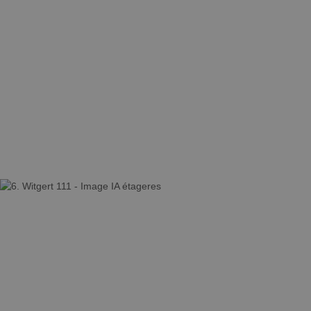
VENTE & CONSEILS POUR
LA RÉALISATION DE VOS
PROJETS
Disponible 24/24 grâce à
notre e-shop ou en magasin
afin de bénéficier de conseils
et d’un encadrement
personnalisé !
VERS NOTRE ESHOP
La résine
parfaite pour
chaque projet,
à portée de
clic.​