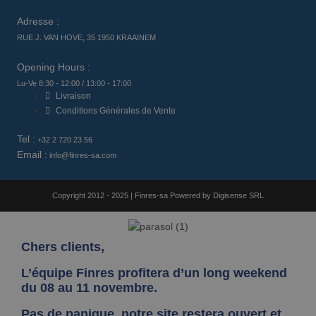
Adresse :
RUE J. VAN HOVE, 35 1950 KRAAINEM
Opening Hours :
Lu-Ve 8:30 - 12:00 / 13:00 - 17:00
Livraison
Conditions Générales de Vente
Tel :
+32 2 720 23 56
Email :
info@finres-sa.com
Copyright 2012 - 2025 | Finres-sa Powered by Digisense SRL
Chers clients,
L’équipe Finres profitera d’un long weekend
du 08 au 11 novembre.
Pas de panique, notre site restera ouvert et