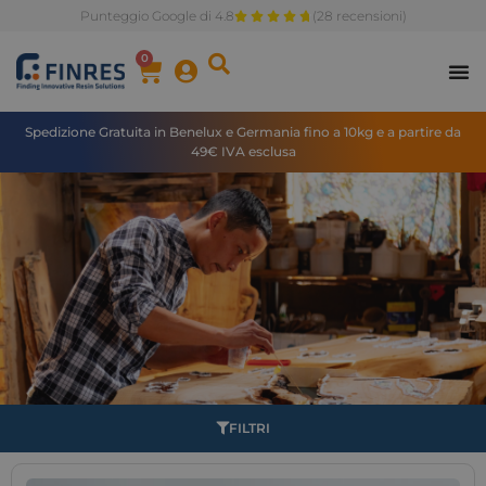
Punteggio Google di 4.8
(28 recensioni)
0
Categorie
I Nostr
Aree 
Spedizione Gratuita in Benelux e Germania fino a 10kg e a partire da
49€ IVA esclusa
FILTRI