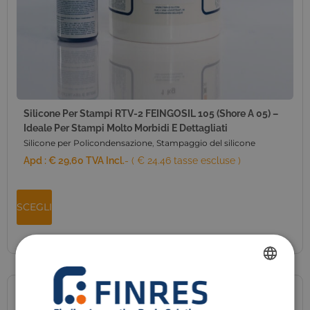
Silicone Per Stampi RTV-2 FEINGOSIL 105 (Shore A 05) –
Ideale Per Stampi Molto Morbidi E Dettagliati
Silicone per Policondensazione
,
Stampaggio del silicone
Apd :
€
29,60
TVA Incl.
- ( € 24.46 tasse escluse )
SCEGLI
FRENCH