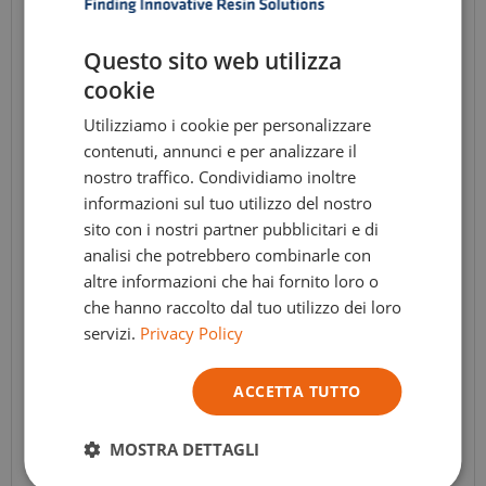
DUTCH
ENGLISH
Questo sito web utilizza
GERMAN
cookie
ITALIAN
Utilizziamo i cookie per personalizzare
contenuti, annunci e per analizzare il
nostro traffico. Condividiamo inoltre
informazioni sul tuo utilizzo del nostro
sito con i nostri partner pubblicitari e di
analisi che potrebbero combinarle con
altre informazioni che hai fornito loro o
che hanno raccolto dal tuo utilizzo dei loro
servizi.
Privacy Policy
ACCETTA TUTTO
JESMONITE® AC84 Kit
Jesmonite
,
Jesmonite AC84
,
Notizie
,
Promozioni
MOSTRA DETTAGLI
Apd :
€
26,96
TVA Incl.
- ( € 22.28 tasse escluse )