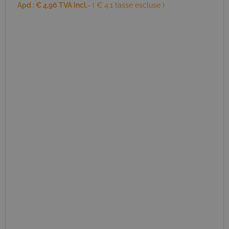
Apd :
€
4,96
TVA Incl.
- ( € 4.1 tasse escluse )