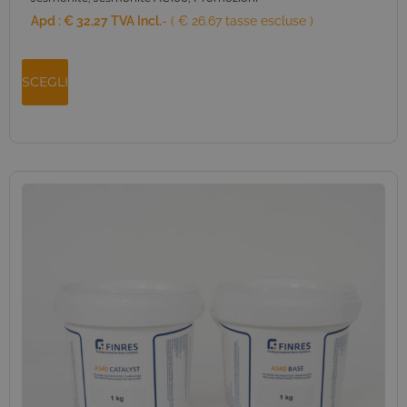
Apd :
€
32,27
TVA Incl.
- ( € 26.67 tasse escluse )
SCEGLI