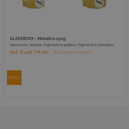
GLASSROXX – Metallico 150g
Jesmonite
,
Notizie
,
Pigmenti e additivi
,
Pigmenti e riempitivi
Apd :
€
4,96
TVA Incl.
- ( € 4.1 tasse escluse )
SCEGLI