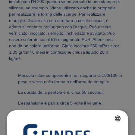
imitato con l’H 200 quando viene versato in uno stampo di
silicone, ad esempio. Viene utilizzato anche in ortopedia
per realizzare le forme delle scarpe. Per realizzare
maniglie. Grazie alla sua struttura a cellule chiuse, è
adatto al contatto prolungato con l’acqua. Può essere
verniciato, incollato, riempito, inchiodato e avvitato. Può
essere colorato con il 5% di pigmento PUR. Attenzione:
non dà un colore uniforme. Giallo incolore 260 mPas circa
1,09 gr/cm³ 6 mesi in confezione chiusa liquido 20 0
kg/m³.
Mescola i due componenti in un rapporto di 100/100 in
peso e versa nella forma o nell’area da riempire.
La durata della pentola è di circa 65 secondi.
L’espansione è pari a circa 5 volte il volume.
Si asciuga dopo 15 minuti.
Deformabile dopo 20 minuti e completamente indurito
dopo 12 ore.
FRENCH