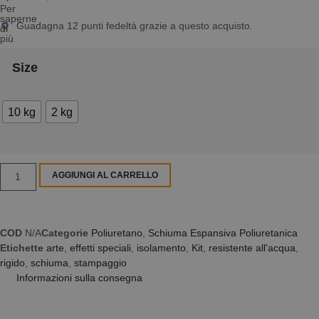
Per
saperne
Guadagna
12
punti fedeltà grazie a questo acquisto.
di
più
Size
10 kg
2 kg
AGGIUNGI AL CARRELLO
COD
N/A
Categorie
Poliuretano
,
Schiuma Espansiva Poliuretanica
Etichette
arte
,
effetti speciali
,
isolamento
,
Kit
,
resistente all'acqua
,
rigido
,
schiuma
,
stampaggio
Informazioni sulla consegna