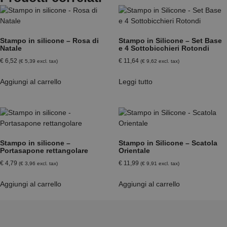
Stampo in silicone – Rosa di
Stampo in Silicone – Set Base
Natale
e 4 Sottobicchieri Rotondi
€
6,52
€
11,64
(
€
5,39
excl. tax)
(
€
9,62
excl. tax)
Aggiungi al carrello
Leggi tutto
Stampo in silicone –
Stampo in Silicone – Scatola
Portasapone rettangolare
Orientale
€
4,79
€
11,99
(
€
3,96
excl. tax)
(
€
9,91
excl. tax)
Aggiungi al carrello
Aggiungi al carrello