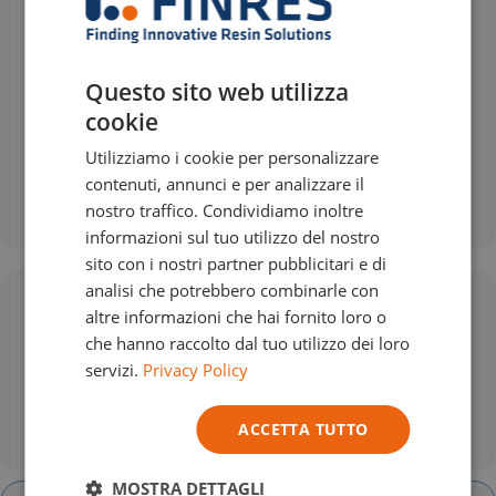
Consenti una temperatura di lavorazione compresa tra i
DUTCH
20°C e i 25°C.
ENGLISH
Questo sito web utilizza
Conservare a una temperatura compresa tra 10 e 25°C.
GERMAN
cookie
La miscelazione avviene preferibilmente con un
ITALIAN
miscelatore meccanico.
Utilizziamo i cookie per personalizzare
contenuti, annunci e per analizzare il
Come agente distaccante, consigliamo APW.
nostro traffico. Condividiamo inoltre
informazioni sul tuo utilizzo del nostro
sito con i nostri partner pubblicitari e di
analisi che potrebbero combinarle con
Sicurezza
altre informazioni che hai fornito loro o
che hanno raccolto dal tuo utilizzo dei loro
Indossa sempre indumenti e guanti protettivi adeguati.
servizi.
Privacy Policy
Evita il contatto prolungato con la pelle. Attenzione:
l’imballaggio può essere sotto pressione.
ACCETTA TUTTO
MOSTRA DETTAGLI