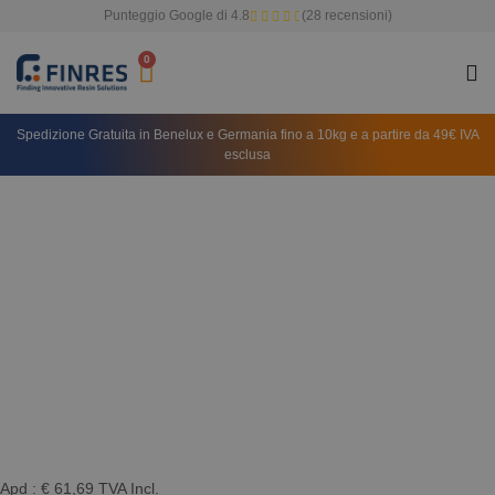
Punteggio Google di 4.8
(28 recensioni)
0
Categor
I Nost
Aree
Spedizione Gratuita in Benelux e Germania fino a 10kg e a partire da 49€ IVA
esclusa
Apd :
€
61,69
TVA Incl.