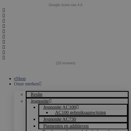
Spring
Google score van 4.8
naar
de
inhoud
(28 reviews)
eShop
Onze merken
Reslin
Jesmonite
Jesmonite AC100
AC100 gebruiksaanwijzing
Jesmonite AC730
Pigmenten en additieven