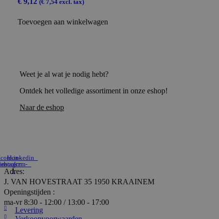
€
9,12
(
€
7,54
excl. tax)
Toevoegen aan winkelwagen
Weet je al wat je nodig hebt?
Ontdek het volledige assortiment in onze eshop!
Naar de eshop
Icon-
Icon-
Linkedin
cebook
instagram-
1
Adres:
J. VAN HOVESTRAAT 35 1950 KRAAINEM
Openingstijden :
ma-vr 8:30 - 12:00 / 13:00 - 17:00
Levering
Verkoopvoorwaarden