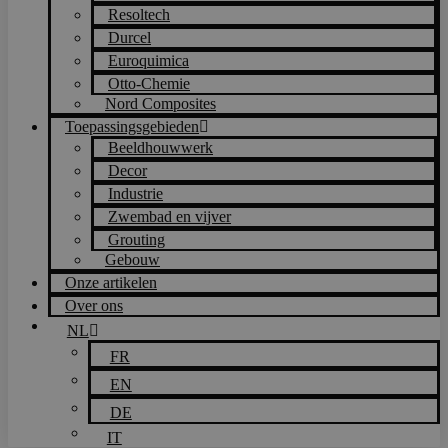
Resoltech
Durcel
Euroquimica
Otto-Chemie
Nord Composites
Toepassingsgebieden
Beeldhouwwerk
Decor
Industrie
Zwembad en vijver
Grouting
Gebouw
Onze artikelen
Over ons
NL
FR
EN
DE
IT