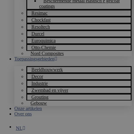
Beschermende metaal elastisch e gelcoat
coatings
Resimac
Chockfast
Resoltech
Durcel
Euroquimica
Otto-Chemie
Nord Composites
Toepassingsgebieden
Beeldhouwwerk
Decor
Industrie
Zwembad en vijver
Grouting
Gebouw
Onze artikelen
Over ons
NL