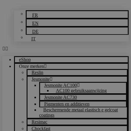
FR
EN
DE
IT
eShop
Onze merken
Reslin
Jesmonite
Jesmonite AC100
AC100 gebruiksaanwijzing
Jesmonite AC730
Pigmenten en additieven
Beschermende metaal elastisch e gelcoat
coatings
Resimac
Chockfast