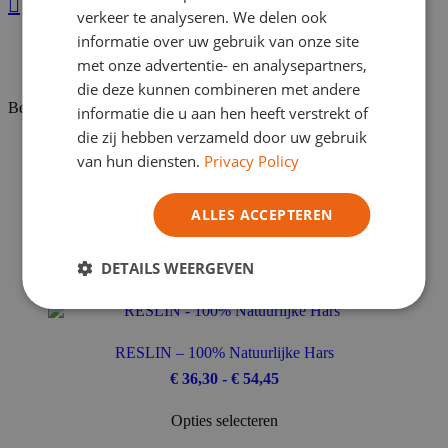
Over de levering
ITALIAN
verkeer te analyseren. We delen ook
informatie over uw gebruik van onze site
met onze advertentie- en analysepartners,
die deze kunnen combineren met andere
Beschrijving
informatie die u aan hen heeft verstrekt of
die zij hebben verzameld door uw gebruik
van hun diensten.
Privacy Policy
Gerelateerde
ALLES ACCEPTEREN
Producten
DETAILS WEERGEVEN
RESLIN – 100% Natuurlijke Hars
Prijsklasse:
€
36,30
-
€
54,45
€ 36,30
Dit
tot
Opties selecteren
product
€ 54,45
heeft