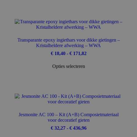
meerdere
variaties.
Deze
optie
kan
gekozen
worden
Transparante epoxy ingiethars voor dikke gietingen –
op
Kristalheldere afwerking – WWA
de
productpagina
Prijsklasse:
€
18,40
-
€
171,82
€ 18,40
Dit
tot
Opties selecteren
product
€ 171,82
heeft
meerdere
variaties.
Deze
optie
kan
gekozen
worden
Jesmonite AC 100 – Kit (A+B) Composietmateriaal
op
voor decoratief gieten
de
productpagina
Prijsklasse:
€
32,27
-
€
436,96
€ 32,27
Dit