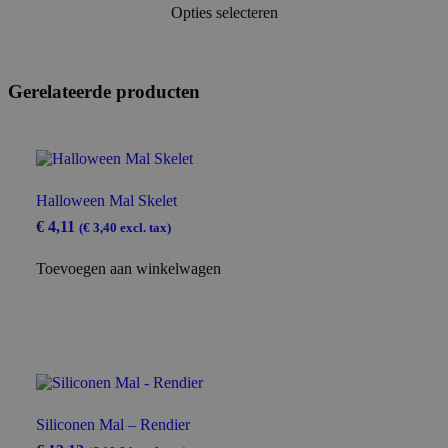
tot
Opties selecteren
product
€ 436,96
heeft
meerdere
variaties.
Deze
Gerelateerde producten
optie
kan
gekozen
worden
op
de
Halloween Mal Skelet
productpagina
€
4,11
(
€
3,40
excl. tax)
Toevoegen aan winkelwagen
Siliconen Mal – Rendier