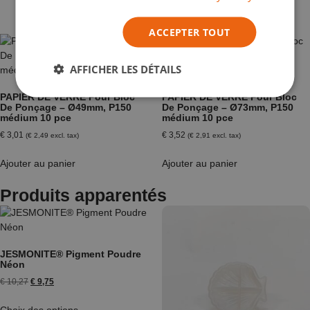
ACCEPTER TOUT
AFFICHER LES DÉTAILS
PAPIER DE VERRE Pour Bloc
PAPIER DE VERRE Pour Bloc
De Ponçage – Ø49mm, P150
De Ponçage – Ø73mm, P150
médium 10 pce
médium 10 pce
€
3,01
€
3,52
(
€
2,49
excl. tax)
(
€
2,91
excl. tax)
Ajouter au panier
Ajouter au panier
Produits apparentés
JESMONITE® Pigment Poudre
Néon
€
10,27
€
9,75
Choix des options