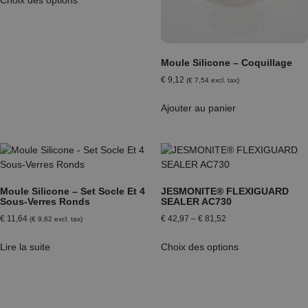
Moule Silicone – Coquillage
€
9,12
(
€
7,54
excl. tax)
Ajouter au panier
Moule Silicone – Set Socle Et 4
JESMONITE® FLEXIGUARD
Sous-Verres Ronds
SEALER AC730
€
11,64
€
42,97
–
€
81,52
(
€
9,62
excl. tax)
Lire la suite
Choix des options