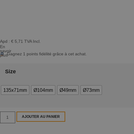
Apd :
€
5,71
TVA Incl.
En
savoir
Gagnez
1
points fidélité grâce à cet achat.
plus
Size
135x71mm
Ø104mm
Ø49mm
Ø73mm
AJOUTER AU PANIER