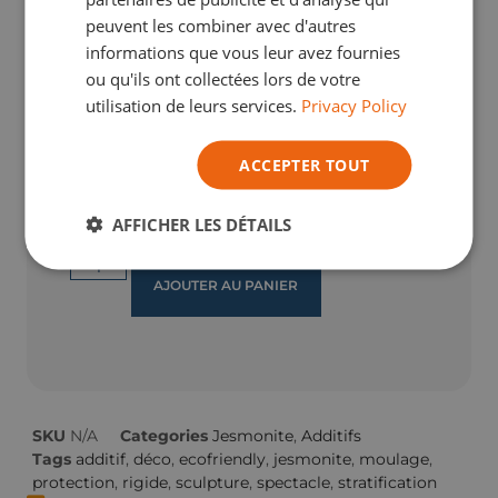
peuvent les combiner avec d'autres
Apd :
€
26,72
TVA Incl.
informations que vous leur avez fournies
Gagnez
5
points fidélité grâce à cet
ou qu'ils ont collectées lors de votre
achat.
utilisation de leurs services.
Privacy Policy
En savoir plus
Size
ACCEPTER TOUT
1kg
500g
AFFICHER LES DÉTAILS
AJOUTER AU PANIER
SKU
N/A
Categories
Jesmonite
,
Additifs
Tags
additif
,
déco
,
ecofriendly
,
jesmonite
,
moulage
,
protection
,
rigide
,
sculpture
,
spectacle
,
stratification