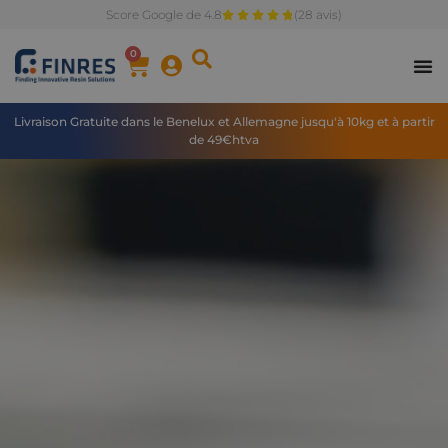
Score Google de 4.8
(28 avis)
0
Livraison Gratuite dans le Benelux et Allemagne jusqu'à 10kg et à partir
de 49€htva