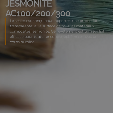
JESMONITE
AC100/200/300
Le sealer est conçu pour apporter une protection
transparente à la surface de tous les matériaux
composites jesmonite. Ce revêtement est un répulsif
efficace pour toute rencontre éphémère avec un
corps humide.