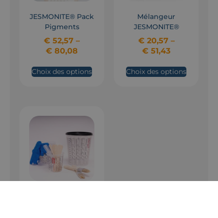
JESMONITE® Pack
Mélangeur
Pigments
JESMONITE®
€
52,57
–
€
20,57
–
€
80,08
€
51,43
Choix des options
Choix des options
PACK
ACCESSOIRES