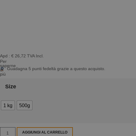
Apd :
€
26,72
TVA Incl.
Per
saperne
Guadagna
5
punti fedeltà grazie a questo acquisto.
di
più
Size
1 kg
500g
AGGIUNGI AL CARRELLO