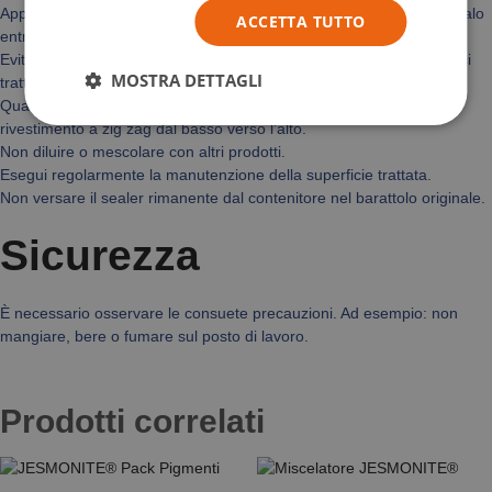
Applica uno o due strati. Se è necessario un secondo strato, applicalo
ACCETTA TUTTO
entro 15 minuti dal primo, prima che si asciughi e faccia effetto.
Evita la luce diretta del sole durante l’applicazione e tieni le superfici
MOSTRA DETTAGLI
trattate al riparo dalla pioggia e dal gelo durante l’asciugatura.
Quando si applica su superfici verticali, è consigliabile applicare il
rivestimento a zig zag dal basso verso l’alto.
Non diluire o mescolare con altri prodotti.
Esegui regolarmente la manutenzione della superficie trattata.
Non versare il sealer rimanente dal contenitore nel barattolo originale.
Sicurezza
È necessario osservare le consuete precauzioni. Ad esempio: non
mangiare, bere o fumare sul posto di lavoro.
Prodotti correlati