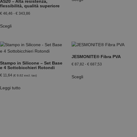
AS20 – Alta resistenza,
flessibilità, qualità superiore
€
46,46
-
€
343,86
Scegli
JESMONITE® Fibra PVA
Stampo in Silicone – Set Base
€
87,82
-
€
687,53
e 4 Sottobicchieri Rotondi
€
11,64
(
€
9,62
excl. tax)
Scegli
Leggi tutto