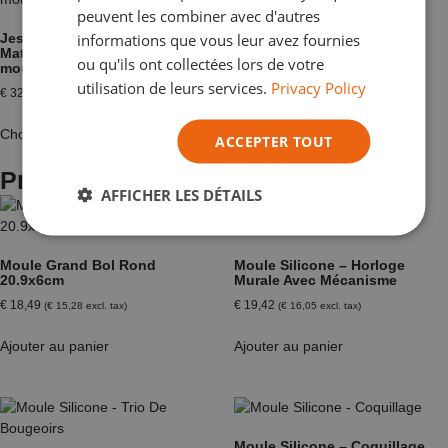
peuvent les combiner avec d'autres
informations que vous leur avez fournies
Jesmonite AC 100 – Kit (A+B)
Materiau composite pour
ou qu'ils ont collectées lors de votre
moulage décoratif
utilisation de leurs services.
Privacy Policy
€
32,27
–
€
436,96
Choix des options
ACCEPTER TOUT
Produits apparentés
AFFICHER LES DÉTAILS
Moule Grand Bol Rond
Moule Silicone – Horloge
20.9x6cm
Murale Avec Mécanisme
€
18,49
€
19,42
(
€
15,28
excl. tax)
(
€
16,05
excl. tax)
Ajouter au panier
Ajouter au panier
Moule Silicone – Coquillage