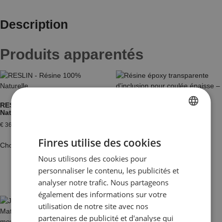
Description
Produits apparentés
RESLIN – Résine 100%
Naturelle
Résine époxy transparente
d’inclusion pour coulée
€
36,30
–
€
54,45
FRENCH
épaisse – Finition cristal –
WWA
Finres utilise des cookies
DUTCH
Choix des options
€
18,40
–
€
171,82
Nous utilisons des cookies pour
ENGLISH
personnaliser le contenu, les publicités et
Choix des options
GERMAN
analyser notre trafic. Nous partageons
également des informations sur votre
ITALIAN
utilisation de notre site avec nos
partenaires de publicité et d'analyse qui