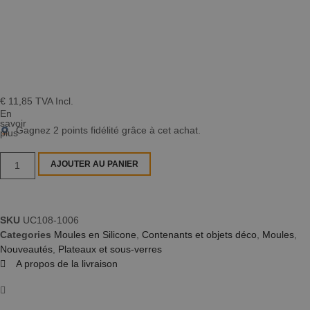
€
11,85
TVA Incl.
En
savoir
Gagnez
2
points fidélité grâce à cet achat.
plus
AJOUTER AU PANIER
SKU
UC108-1006
Categories
Moules en Silicone
,
Contenants et objets déco
,
Moules
,
Nouveautés
,
Plateaux et sous-verres
A propos de la livraison