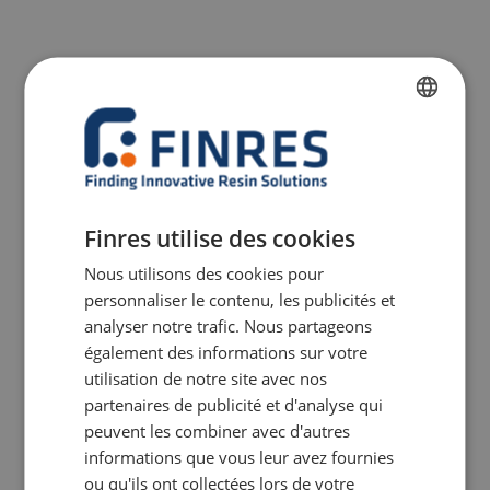
FRENCH
DUTCH
ENGLISH
Finres utilise des cookies
GERMAN
Nous utilisons des cookies pour
ITALIAN
personnaliser le contenu, les publicités et
analyser notre trafic. Nous partageons
également des informations sur votre
Apd :
€
29,44
TVA Incl.
utilisation de notre site avec nos
Gagnez
5
points fidélité grâce à cet
partenaires de publicité et d'analyse qui
achat.
peuvent les combiner avec d'autres
informations que vous leur avez fournies
En savoir plus
ou qu'ils ont collectées lors de votre
Color