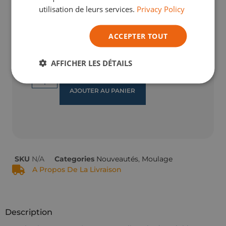
utilisation de leurs services.
Privacy Policy
translucide
blanc
noir
Size
ACCEPTER TOUT
10kg
1kg
20kg
AFFICHER LES DÉTAILS
AJOUTER AU PANIER
SKU
N/A
Categories
Nouveautés
,
Moulage
A Propos De La Livraison
Description