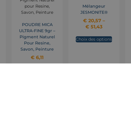
Mélangeur
JESMONITE®
€
20,57
–
POUDRE MICA
€
51,43
ULTRA-FINE 9gr –
Pigment Naturel
Choix des options
Pour Resine,
Savon, Peinture
€
6,11
Choix des options
Produits apparentés