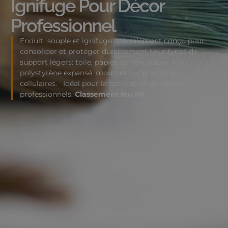
Ignifuge Pour Décor
Professionnel
Enduit souple et ignifuge spécialement conçu pour
consolider et protéger durablement tous types de
support légers:
toile, papier, carton, papier kraft,
polystyrène expansé, mousses ou plastiques
cellulaires. Idéal pour la fabrication de décors
professionnels.
Classement feu M1